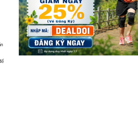
ần
để