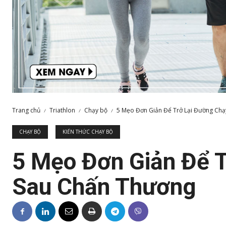
Trang chủ
Triathlon
Chạy bộ
5 Mẹo Đơn Giản Để Trở Lại Đường Ch
CHẠY BỘ
KIẾN THỨC CHẠY BỘ
5 Mẹo Đơn Giản Để 
Sau Chấn Thương