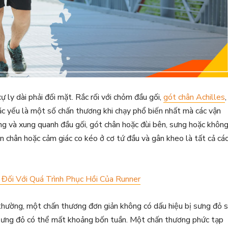
 ly dài phải đối mặt. Rắc rối với chỏm đầu gối,
gót chân Achilles
,
ặc yếu là một số chấn thương khi chạy phổ biến nhất mà các vận
ng và xung quanh đầu gối, gót chân hoặc đùi bên, sưng hoặc khôn
n chân hoặc cảm giác co kéo ở cơ tứ đầu và gân kheo là tất cả cá
 Đối Với Quá Trình Phục Hồi Của Runner
thường, một chấn thương đơn giản không có dấu hiệu bị sưng đỏ 
 sưng đỏ có thể mất khoảng bốn tuần. Một chấn thương phức tạp