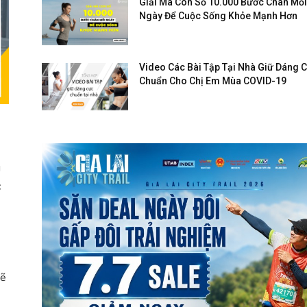
Giải Mã Con Số 10.000 Bước Chân Mỗi
Ngày Để Cuộc Sống Khỏe Mạnh Hơn
Video Các Bài Tập Tại Nhà Giữ Dáng 
Chuẩn Cho Chị Em Mùa COVID-19
g
c
sẽ