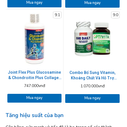
Mua ngay
Mua ngay
9.1
9.0
Joint Flex Plus Glucosamine
Combo Bổ Sung Vitamin,
& Chondroitin Plus Collagen
Khoáng Chất Và Hỗ Trợ
Type ii 946 ml
Xương Khớp Sử Dụng Hàng
747.000vnđ
1.070.000vnđ
Ngày
Mua ngay
Mua ngay
Tăng hiệu suất của bạn