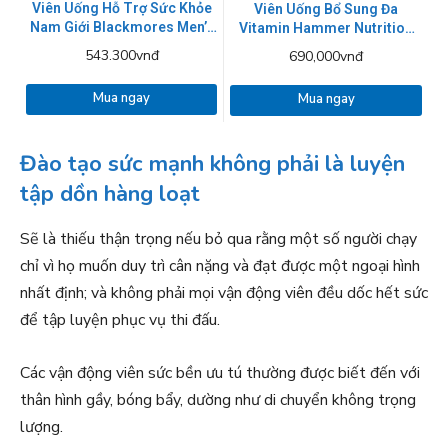
Viên Uống Hỗ Trợ Sức Khỏe
Viên Uống Bổ Sung Đa
Nam Giới Blackmores Men’s
Vitamin Hammer Nutrition
Performance Multi Vitamin
Premium Insurance Caps
543.300vnđ
690,000vnđ
Mua ngay
Mua ngay
Đào tạo sức mạnh không phải là luyện
tập dồn hàng loạt
Sẽ là thiếu thận trọng nếu bỏ qua rằng một số người chạy
chỉ vì họ muốn duy trì cân nặng và đạt được một ngoại hình
nhất định; và không phải mọi vận động viên đều dốc hết sức
để tập luyện phục vụ thi đấu.
Các vận động viên sức bền ưu tú thường được biết đến với
thân hình gầy, bóng bẩy, dường như di chuyển không trọng
lượng.