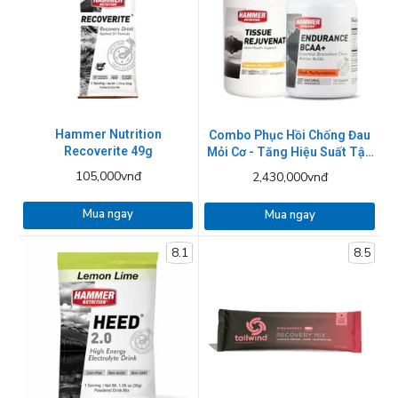
Hammer Nutrition
Combo Phục Hồi Chống Đau
Recoverite 49g
Mỏi Cơ - Tăng Hiệu Suất Tập
Luyện Ultimate Nutrition
105,000vnđ
2,430,000vnđ
Mua ngay
Mua ngay
8.1
8.5