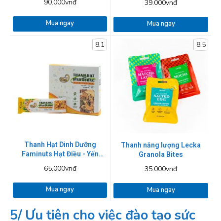
90.000vnđ
39.000vnđ
Mua ngay
Mua ngay
8.1
8.5
Thanh Hạt Dinh Dưỡng
Thanh năng lượng Lecka
Faminuts Hạt Điều - Yến
Granola Bites
Mạch
65.000vnđ
35.000vnđ
Mua ngay
Mua ngay
5/ Ưu tiên cho việc đào tạo sức