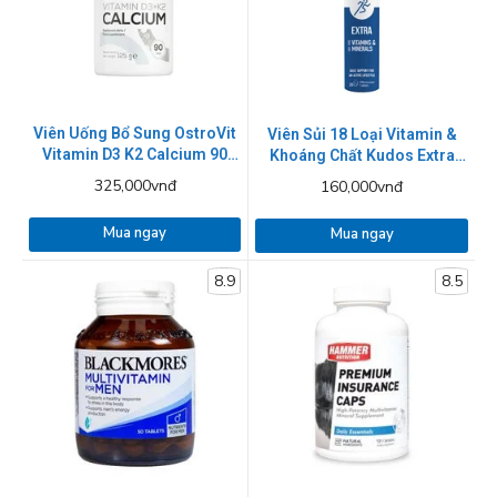
Viên Uống Bổ Sung OstroVit
Viên Sủi 18 Loại Vitamin &
Vitamin D3 K2 Calcium 90
Khoáng Chất Kudos Extra
viên
Tuýp 20 Viên
325,000vnđ
160,000vnđ
Mua ngay
Mua ngay
8.9
8.5