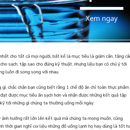
ất cho tất cả mọi người, bất kể là mục tiêu là giảm cân, tăng câ
cho sạch, tập sao cho đúng kỹ thuật, nhưng liệu bạn có chú ý tới
g luôn đi song song với nhau.
 gì, chắc chắn bạn cũng biết rằng 1 chế độ ăn chỉ toàn thực phẩm
n đạt được mục tiêu ăn sạch hơn và nhận được những kết quả tập
 kỹ tới những gì chúng ta thường uống mỗi ngày.
y ảnh hưởng rất lớn lên kết quả mà chúng ta mong muốn, cũng
nh thời gian nghĩ coi liệu những đồ uống lạnh họ hay dùng là tốt h