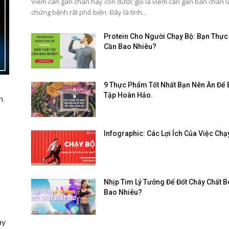
Viêm cân gan chân hay còn được gọi là viêm cân gan bàn chân l
chứng bệnh rất phổ biến. Đây là tình...
Protein Cho Người Chạy Bộ: Bạn Thực
Cần Bao Nhiêu?
9 Thực Phẩm Tốt Nhất Bạn Nên Ăn Để 
Tập Hoàn Hảo.
n.
Infographic: Các Lợi Ích Của Việc Chạ
Nhịp Tim Lý Tưởng Để Đốt Cháy Chất B
Bao Nhiêu?
ay