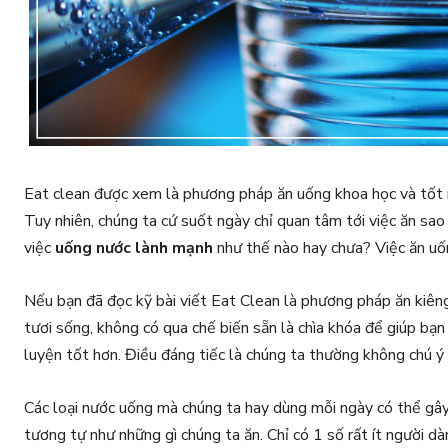
Eat clean được xem là phương pháp ăn uống khoa học và tốt nh
Tuy nhiên, chúng ta cứ suốt ngày chỉ quan tâm tới việc ăn sao 
việc
uống nước lành mạnh
như thế nào hay chưa? Việc ăn uốn
Nếu bạn đã đọc kỹ bài viết Eat Clean là phương pháp ăn kiêng
tươi sống, không có qua chế biến sẵn là chìa khóa để giúp bạ
luyện tốt hơn. Điều đáng tiếc là chúng ta thường không chú ý
Các loại nước uống mà chúng ta hay dùng mỗi ngày có thể gâ
tương tự như những gì chúng ta ăn. Chỉ có 1 số rất ít người dà