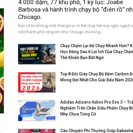
4.000 dặm, 77 khu phố, 1 kỷ lục: Joabe
Barbosa và hành trình chạy bộ “điên rồ” nh
Chicago.
Bạn có tin không, một chàng trai có thể chạy hết mọi ngóc ngách
một thành phố rộng lớn như Chicago chỉ trong...
Chạy Chậm Lại Để Chạy Nhanh Hơn? 
Học Đằng Sau 6 Lợi Ích Của Chạy Chậ
Thể Khiến Bạn Bất Ngờ
Top 8 Đôi Giày Chạy Bộ Đệm Carbon 
Mong Đợi Nhất Cho Giải Đấu Năm 202
Adidas Adizero Adios Pro Evo 3 – Trả
Nghiệm Trên Chân Siêu Phẩm Chạy B
Nhẹ Chưa Từng Có
Câu Chuyện Phi Thường Giúp Sabasti