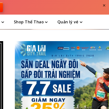
×
n
Shop Thể Thao
Quản lý vé