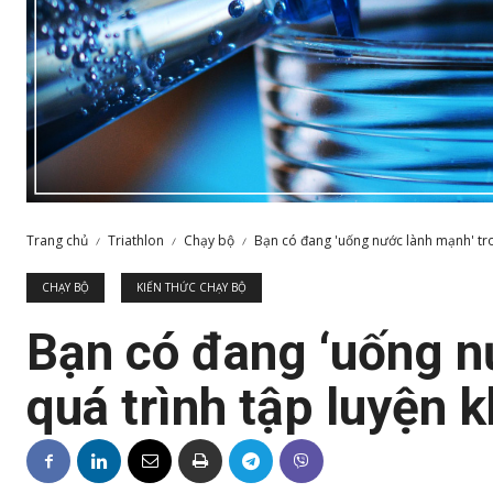
Trang chủ
Triathlon
Chạy bộ
Bạn có đang 'uống nước lành mạnh' tron
CHẠY BỘ
KIẾN THỨC CHẠY BỘ
Bạn có đang ‘uống n
quá trình tập luyện 