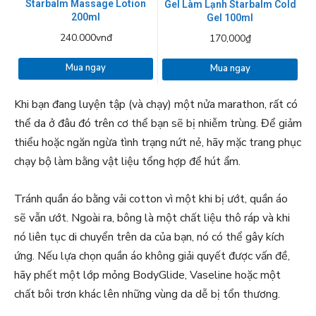
Starbalm Massage Lotion
Gel Làm Lạnh Starbalm Cold
200ml
Gel 100ml
240.000vnđ
170,000₫
Mua ngay
Mua ngay
Khi bạn đang luyện tập (và chạy) một nửa marathon, rất có
thể da ở đâu đó trên cơ thể bạn sẽ bị nhiễm trùng. Để giảm
thiểu hoặc ngăn ngừa tình trạng nứt nẻ, hãy mặc trang phục
chạy bộ làm bằng vật liệu tổng hợp để hút ẩm.
Tránh quần áo bằng vải cotton vì một khi bị ướt, quần áo
sẽ vẫn ướt. Ngoài ra, bông là một chất liệu thô ráp và khi
nó liên tục di chuyển trên da của bạn, nó có thể gây kích
ứng. Nếu lựa chọn quần áo không giải quyết được vấn đề,
hãy phết một lớp mỏng BodyGlide, Vaseline hoặc một
chất bôi trơn khác lên những vùng da dễ bị tổn thương.