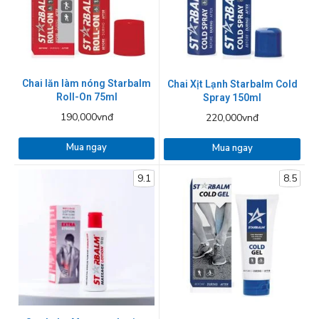
Chai lăn làm nóng Starbalm
Chai Xịt Lạnh Starbalm Cold
Roll-On 75ml
Spray 150ml
190,000vnđ
220,000vnđ
Mua ngay
Mua ngay
9.1
8.5