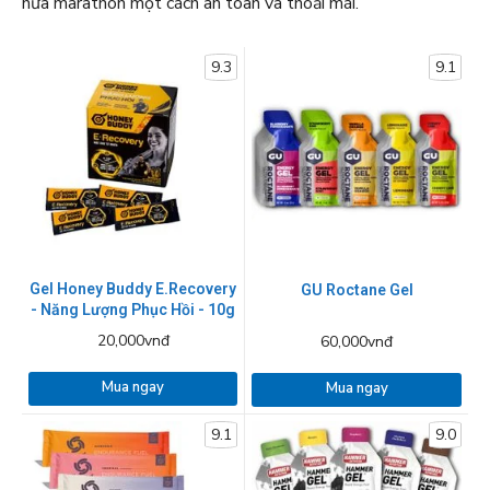
nửa marathon một cách an toàn và thoải mái.
9.3
9.1
Gel Honey Buddy E.Recovery
GU Roctane Gel
- Năng Lượng Phục Hồi - 10g
20,000vnđ
60,000vnđ
Mua ngay
Mua ngay
9.1
9.0