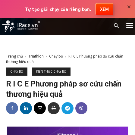
×
Tự tạo giải chạy của riêng bạn.
XEM
Trang chủ
Triathlon
Chạy bộ
R I C E Phương pháp sơ cứu chấn
thương hiệu quả
CHẠY BỘ
KIẾN THỨC CHẠY BỘ
R I C E Phương pháp sơ cứu chấn
thương hiệu quả