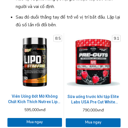
người và vai cố định.
Sau đó duỗi thẳng tay để trở về vị trí bắt đầu. Lặp lại
đủ số lần rồi đổi bên.
8.5
9.1
Viên Uống Đốt Mỡ Không
Sữa uống trước khi tập Elite
Chất Kích Thích Nutrex Lipo-
Labs USA Pre Cut White
6 Black Stim-free
Raspberry
595,000vnđ
790,000vnđ
Mua ngay
Mua ngay