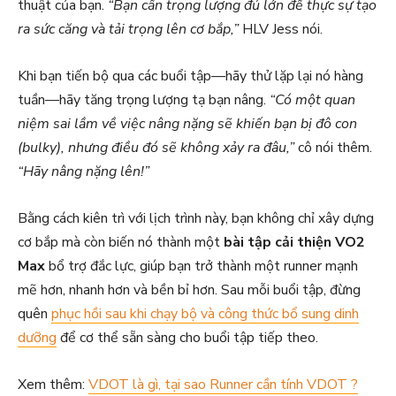
thuật của bạn.
“Bạn cần trọng lượng đủ lớn để thực sự tạo
ra sức căng và tải trọng lên cơ bắp,”
HLV Jess nói.
Khi bạn tiến bộ qua các buổi tập—hãy thử lặp lại nó hàng
tuần—hãy tăng trọng lượng tạ bạn nâng.
“Có một quan
niệm sai lầm về việc nâng nặng sẽ khiến bạn bị đô con
(bulky), nhưng điều đó sẽ không xảy ra đâu,”
cô nói thêm.
“Hãy nâng nặng lên!”
Bằng cách kiên trì với lịch trình này, bạn không chỉ xây dựng
cơ bắp mà còn biến nó thành một
bài tập cải thiện VO2
Max
bổ trợ đắc lực, giúp bạn trở thành một runner mạnh
mẽ hơn, nhanh hơn và bền bỉ hơn. Sau mỗi buổi tập, đừng
quên
phục hồi sau khi chạy bộ và công thức bổ sung dinh
dưỡng
để cơ thể sẵn sàng cho buổi tập tiếp theo.
Xem thêm:
VDOT là gì, tại sao Runner cần tính VDOT ?