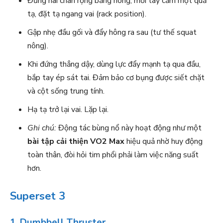
Đứng hai chân rộng bằng hông, mỗi tay cầm một quả
tạ, đặt tạ ngang vai (rack position).
Gập nhẹ đầu gối và đẩy hông ra sau (tư thế squat
nông).
Khi đứng thẳng dậy, dùng lực đẩy mạnh tạ qua đầu,
bắp tay ép sát tai. Đảm bảo cơ bụng được siết chặt
và cột sống trung tính.
Hạ tạ trở lại vai. Lặp lại.
Ghi chú:
Động tác bùng nổ này hoạt động như một
bài tập cải thiện VO2 Max
hiệu quả nhờ huy động
toàn thân, đòi hỏi tim phổi phải làm việc năng suất
hơn.
Superset 3
1. Dumbbell Thruster