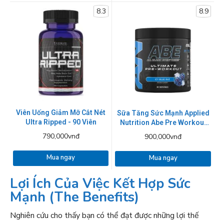
8.3
8.9
Viên Uống Giảm Mỡ Cắt Nét
Sữa Tăng Sức Mạnh Applied
Ultra Ripped - 90 Viên
Nutrition Abe Pre Workout
315g - 4 Mùi
790,000vnđ
900,000vnđ
Mua ngay
Mua ngay
Lợi Ích Của Việc Kết Hợp Sức
Mạnh (The Benefits)
Nghiên cứu cho thấy bạn có thể đạt được những lợi thế