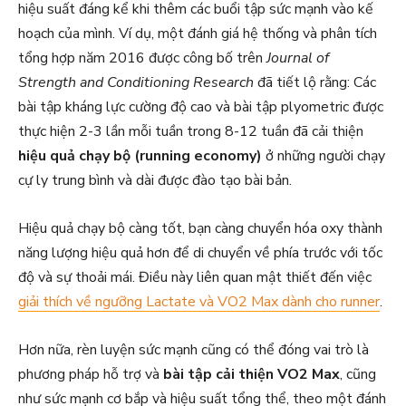
hiệu suất đáng kể khi thêm các buổi tập sức mạnh vào kế
hoạch của mình. Ví dụ, một đánh giá hệ thống và phân tích
tổng hợp năm 2016 được công bố trên
Journal of
Strength and Conditioning Research
đã tiết lộ rằng: Các
bài tập kháng lực cường độ cao và bài tập plyometric được
thực hiện 2-3 lần mỗi tuần trong 8-12 tuần đã cải thiện
hiệu quả chạy bộ (running economy)
ở những người chạy
cự ly trung bình và dài được đào tạo bài bản.
Hiệu quả chạy bộ càng tốt, bạn càng chuyển hóa oxy thành
năng lượng hiệu quả hơn để di chuyển về phía trước với tốc
độ và sự thoải mái. Điều này liên quan mật thiết đến việc
giải thích về ngưỡng Lactate và VO2 Max dành cho runner
.
Hơn nữa, rèn luyện sức mạnh cũng có thể đóng vai trò là
phương pháp hỗ trợ và
bài tập cải thiện VO2 Max
, cũng
như sức mạnh cơ bắp và hiệu suất tổng thể, theo một đánh