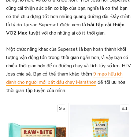
bùng nổ hơn, và cơ thể khỏe hơn,”
HLV Jess nói. Superset
cũng cải thiện sức bền cơ bắp của bạn, nghĩa là cơ thể bạn
có thể chịu đựng tốt hơn những quãng đường dài. Đây chính
là lý do tại sao Superset được xem là
bài tập cải thiện
VO2 Max
tuyệt vời cho những ai có ít thời gian.
Một chức năng khác của Superset là bạn hoàn thành khối
lượng vận động lớn trong thời gian ngắn hơn, vì vậy bạn có
nhiều thời gian hơn để ra đường chạy và tích lũy số km, HLV
Jess chia sẻ. Bạn có thể tham khảo thêm
9 mẹo hữu ích
dành cho người mới bắt đầu chạy Marathon
để tối ưu hóa
thời gian tập luyện của mình.
9.5
9.1