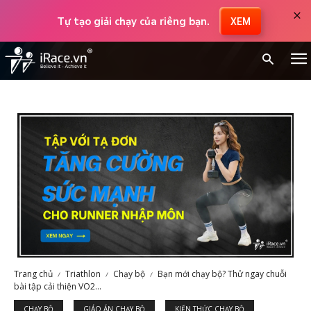
×
Tự tạo giải chạy của riêng bạn.
XEM
Trang chủ
Triathlon
Chạy bộ
Bạn mới chạy bộ? Thử ngay chuỗi
bài tập cải thiện VO2...
CHẠY BỘ
GIÁO ÁN CHẠY BỘ
KIẾN THỨC CHẠY BỘ