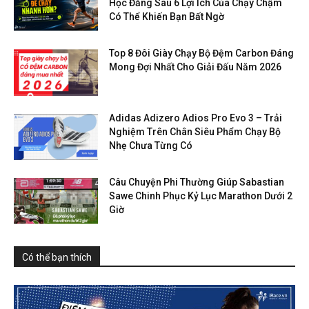
Học Đằng Sau 6 Lợi Ích Của Chạy Chậm
Có Thể Khiến Bạn Bất Ngờ
Top 8 Đôi Giày Chạy Bộ Đệm Carbon Đáng
Mong Đợi Nhất Cho Giải Đấu Năm 2026
Adidas Adizero Adios Pro Evo 3 – Trải
Nghiệm Trên Chân Siêu Phẩm Chạy Bộ
Nhẹ Chưa Từng Có
Câu Chuyện Phi Thường Giúp Sabastian
Sawe Chinh Phục Kỷ Lục Marathon Dưới 2
Giờ
Có thể bạn thích