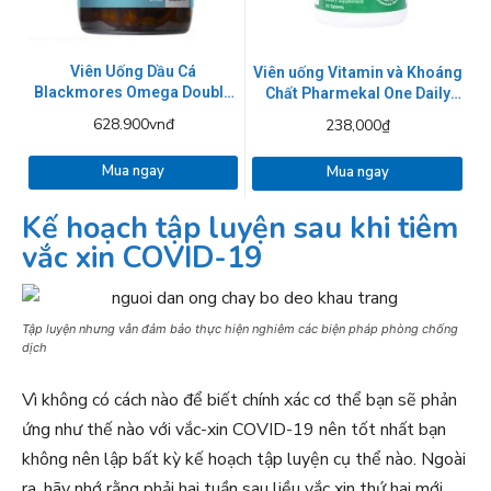
Viên Uống Dầu Cá
Viên uống Vitamin và Khoáng
Blackmores Omega Double
Chất Pharmekal One Daily
High Strength Fish Oil - 90
Multivitamin and Mineral 60
628.900vnđ
238,000₫
Viên
Viên
Mua ngay
Mua ngay
Kế hoạch tập luyện sau khi tiêm
vắc xin COVID-19
Tập luyện nhưng vẫn đảm bảo thực hiện nghiêm các biện pháp phòng chống
dịch
Vì không có cách nào để biết chính xác cơ thể bạn sẽ phản
ứng như thế nào với vắc-xin COVID-19 nên tốt nhất bạn
không nên lập bất kỳ kế hoạch tập luyện cụ thể nào. Ngoài
ra, hãy nhớ rằng phải hai tuần sau liều vắc xin thứ hai mới