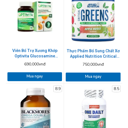
Viên Bổ Trợ Xương Khớp
Thực Phẩm Bổ Sung Chất Xơ
Optivita Glucosamine
Applied Nutrition Critical
Chondroitin Complex with
Greens 150g
690,000vnđ
750,000vnđ
Turmeric
Mua ngay
Mua ngay
8.9
8.5