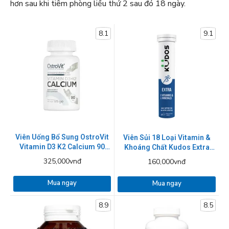
hơn sau khi tiêm phòng liều thứ 2 sau đó 18 ngày.
8.1
9.1
Viên Uống Bổ Sung OstroVit
Viên Sủi 18 Loại Vitamin &
Vitamin D3 K2 Calcium 90
Khoáng Chất Kudos Extra
viên
Tuýp 20 Viên
325,000vnđ
160,000vnđ
Mua ngay
Mua ngay
8.9
8.5