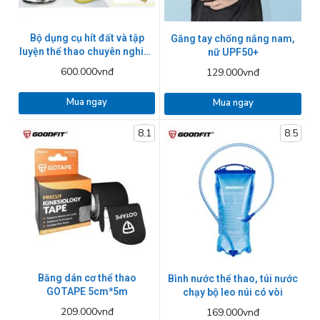
Bộ dụng cụ hít đất và tập
Găng tay chống nắng nam,
luyện thể thao chuyên nghiệp
nữ UPF50+
LiveFit
600.000vnđ
129.000vnđ
Mua ngay
Mua ngay
8.1
8.5
Băng dán cơ thể thao
Bình nước thể thao, túi nước
GOTAPE 5cm*5m
chạy bộ leo núi có vòi
209.000vnđ
169.000vnđ