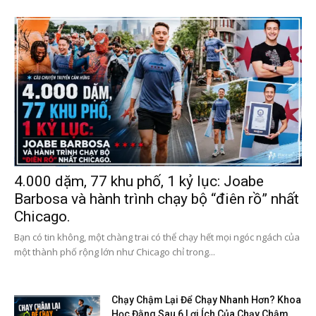
4.000 dặm, 77 khu phố, 1 kỷ lục: Joabe
Barbosa và hành trình chạy bộ “điên rồ” nhất
Chicago.
Bạn có tin không, một chàng trai có thể chạy hết mọi ngóc ngách của
một thành phố rộng lớn như Chicago chỉ trong...
Chạy Chậm Lại Để Chạy Nhanh Hơn? Khoa
Học Đằng Sau 6 Lợi Ích Của Chạy Chậm