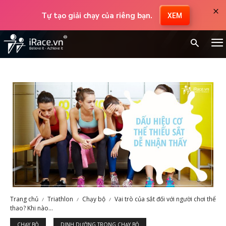
×
Tự tạo giải chạy của riêng bạn.
XEM
Trang chủ
Triathlon
Chạy bộ
Vai trò của sắt đối với người chơi thể
thao? Khi nào...
CHẠY BỘ
DINH DƯỠNG TRONG CHẠY BỘ