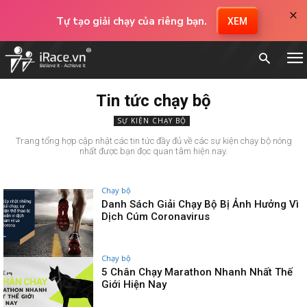
×
Tự tạo giải chạy của riêng bạn.
XEM
Tin tức chạy bộ
SỰ KIỆN CHẠY BỘ
Trang tổng hợp cập nhật các tin tức đầy đủ về các sự kiện chạy bộ nóng
nhất được bạn đọc quan tâm hiện nay.
Chạy bộ
Danh Sách Giải Chạy Bộ Bị Ảnh Hưởng Vì
Dịch Cúm Coronavirus
Chạy bộ
5 Chân Chạy Marathon Nhanh Nhất Thế
Giới Hiện Nay