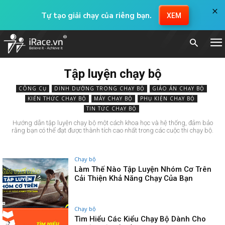
×
Tự tạo giải chạy của riêng bạn.
XEM
Tập luyện chạy bộ
CÔNG CỤ
DINH DƯỠNG TRONG CHẠY BỘ
GIÁO ÁN CHẠY BỘ
KIẾN THỨC CHẠY BỘ
MÁY CHẠY BỘ
PHỤ KIỆN CHẠY BỘ
TIN TỨC CHẠY BỘ
Hướng dẫn tập luyện chạy bộ một cách khoa học và hệ thống, đảm bảo
rằng bạn có thể đạt được thành tích cao nhất trong các cuộc thi chạy bộ.
Chạy bộ
Làm Thế Nào Tập Luyện Nhóm Cơ Trên
Cải Thiện Khả Năng Chạy Của Bạn
Chạy bộ
Tìm Hiểu Các Kiểu Chạy Bộ Dành Cho