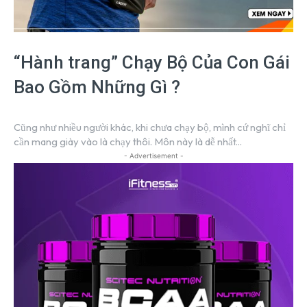
“Hành trang” Chạy Bộ Của Con Gái
Bao Gồm Những Gì ?
Cũng như nhiều người khác, khi chưa chạy bộ, mình cứ nghĩ chỉ
cần mang giày vào là chạy thôi. Môn này là dễ nhất...
- Advertisement -