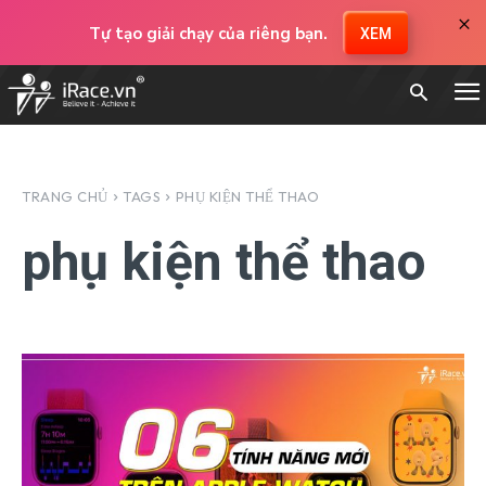
×
Tự tạo giải chạy của riêng bạn.
XEM
TRANG CHỦ
TAGS
PHỤ KIỆN THỂ THAO
phụ kiện thể thao