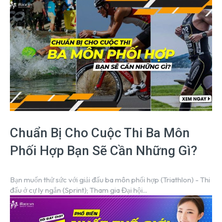
Chuẩn Bị Cho Cuộc Thi Ba Môn
Phối Hợp Bạn Sẽ Cần Những Gì?
Bạn muốn thử sức với giải đấu ba môn phối hợp (Triathlon) - Thi
đấu ở cự ly ngắn (Sprint); Tham gia Đại hội...