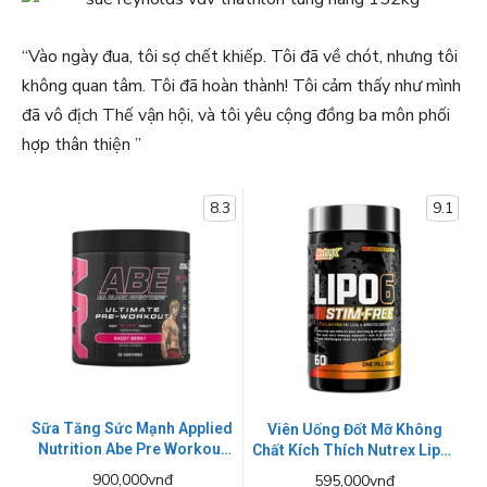
“Vào ngày đua, tôi sợ chết khiếp. Tôi đã về chót, nhưng tôi
không quan tâm. Tôi đã hoàn thành! Tôi cảm thấy như mình
đã vô địch Thế vận hội, và tôi yêu cộng đồng ba môn phối
hợp thân thiện ”
8.3
9.1
Sữa Tăng Sức Mạnh Applied
Viên Uống Đốt Mỡ Không
Nutrition Abe Pre Workout
Chất Kích Thích Nutrex Lipo-
315g - 4 Mùi
6 Black Stim-free 60 Viên
900,000vnđ
595,000vnđ