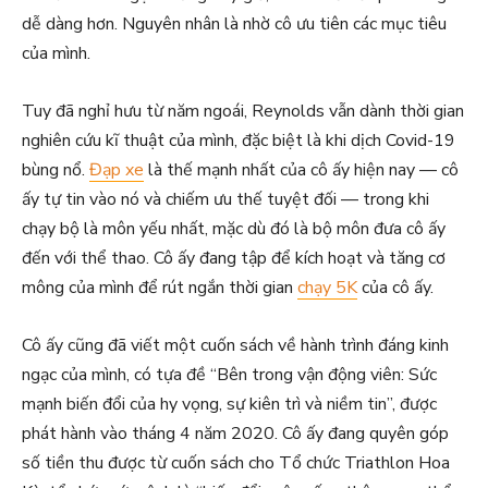
dễ dàng hơn. Nguyên nhân là nhờ cô ưu tiên các mục tiêu
của mình.
Tuy đã nghỉ hưu từ năm ngoái, Reynolds vẫn dành thời gian
nghiên cứu kĩ thuật của mình, đặc biệt là khi dịch Covid-19
bùng nổ.
Đạp xe
là thế mạnh nhất của cô ấy hiện nay — cô
ấy tự tin vào nó và chiếm ưu thế tuyệt đối — trong khi
chạy bộ là môn yếu nhất, mặc dù đó là bộ môn đưa cô ấy
đến với thể thao. Cô ấy đang tập để kích hoạt và tăng cơ
mông của mình để rút ngắn thời gian
chạy 5K
của cô ấy.
Cô ấy cũng đã viết một cuốn sách về hành trình đáng kinh
ngạc của mình, có tựa đề “Bên trong vận động viên: Sức
mạnh biến đổi của hy vọng, sự kiên trì và niềm tin”, được
phát hành vào tháng 4 năm 2020. Cô ấy đang quyên góp
số tiền thu được từ cuốn sách cho Tổ chức Triathlon Hoa