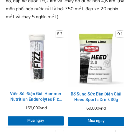
hồ, đạp xe được 19,2 km và chạy bộ được hơn 4,8 km. (Ba
môn phối hợp nước rút là bơi 750 mét, đạp xe 20 nghìn
mét và chạy 5 nghìn mét.)
8.3
9.1
Viên Sủi Điện Giải Hammer
Bổ Sung Sức Bền Điện Giải
Nutrition Endurolytes Fizz
Heed Sports Drink 30g
13 viên
169,000vnđ
69,000vnđ
Mua ngay
Mua ngay