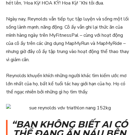
hét lên, ‘Hoa Kỳ! HOA KỲ! Hoa Kỳ! ”Khi tôi đua.
Ngày nay, Reynolds vẫn tiếp tục tập luyện và sống một lối
sống lành mạnh, năng động. Cô ấy vẫn ghi lại thức ăn của
mình hàng ngày trên MyFitnessPal – cùng với hoạt động
của cô ấy trên các ứng dụng MapMyRun và MapMyRide –
nhưng giờ đây cô ấy tập trung vào hoạt động thể thao thay
vì giảm cân.
Reynolds khuyến khích những người khác tìm kiếm ước mơ
lớn nhất của họ, bất kể tuổi tác hay giới hạn của họ. Họ có
thể ngạc nhiên bởi những gì họ tìm thấy.
“BẠN KHÔNG BIẾT AI CÓ
THỂ ĐANG ẨN NÁU BÊN