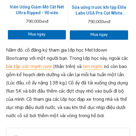
Viên Uống Giảm Mỡ Cắt Nét
Sữa uống trước khi tập Elite
Ultra Ripped - 90 viên
Labs USA Pre Cut White
Raspberry 270g
790,000vnđ
790,000vnđ
Mua ngay
Mua ngay
Năm đó, cô đăng ký tham gia lớp học Meltdown
Bootcamp với một người bạn. Trong lớp học này, ngoài các
bài tập sức mạnh core
(thân trên) và
tim mạch
, nó còn bao
gồm kế hoạch dinh dưỡng và cân lại mỗi hai tuần một lần.
(Lúc đầu, cô ấy nặng 138 kg.) Cô ấy đã tải xuống ứng dụng
Run 5K và bắt đầu thêm các đợt chạy nhỏ vào buổi đi bộ
của mình. Cô tham gia các lớp học đạp xe trong nhà và thể
dục nhịp điệu dưới nước, và sau khi thể dục nhịp điệu dưới
nước cô sẽ bơi thêm một vài vòng trong hồ bơi.