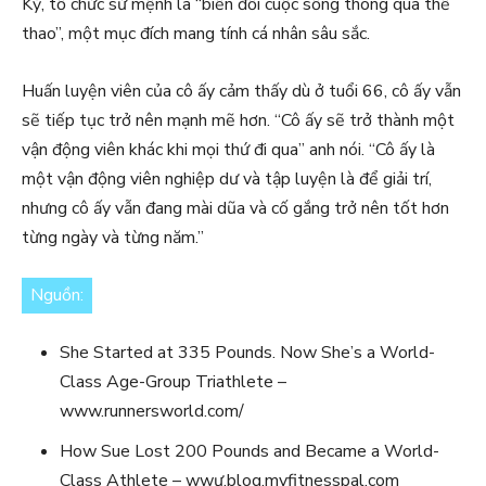
Kỳ, tổ chức sứ mệnh là “biến đổi cuộc sống thông qua thể
thao”, một mục đích mang tính cá nhân sâu sắc.
Huấn luyện viên của cô ấy cảm thấy dù ở tuổi 66, cô ấy vẫn
sẽ tiếp tục trở nên mạnh mẽ hơn. “Cô ấy sẽ trở thành một
vận động viên khác khi mọi thứ đi qua” anh nói. “Cô ấy là
một vận động viên nghiệp dư và tập luyện là để giải trí,
nhưng cô ấy vẫn đang mài dũa và cố gắng trở nên tốt hơn
từng ngày và từng năm.”
Nguồn:
She Started at 335 Pounds. Now She’s a World-
Class Age-Group Triathlete –
www.runnersworld.com/
How Sue Lost 200 Pounds and Became a World-
Class Athlete – wwư.blog.myfitnesspal.com