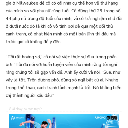
gia ở Milwaukee để cô có cái nhìn cụ thể hơn về thứ hạng
của mình so với phụ nữ cùng tuổi. Cô đứng thứ 29 trong số
44 phụ nữ trong độ tuổi của mình, và có trải nghiệm nhớ đời
ở dưới nước đó là khi cô vô tình bơi đè qua một đối thủ
cạnh tranh, cô phát hiện mình có một bản lĩnh thi đấu mà
trước giờ cô không để ý đến.
“Tôi rất hoảng sợ,” cô nói về việc thực sự đua trong phần
bơi. “Tôi đã nói với huấn luyện viên của mình rằng tôi nghĩ
rằng chúng tôi sẽ gặp vấn đề. Anh ấy cười và nói, “Sue, như
vậy là tốt. Trên đường phố, đừng xô ngã bất cứ ai. Nhưng
trong thể thao, cạnh tranh lành mạnh là tốt. Nó không biến
chị thành người xấu đâu.”
Giải chạy bộ trực tuyến