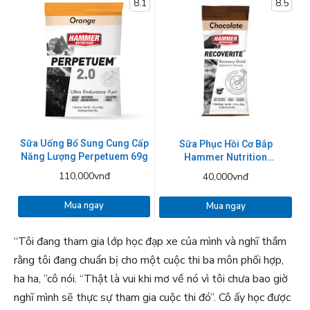
8.1
8.5
Sữa Uống Bổ Sung Cung Cấp
Sữa Phục Hồi Cơ Bắp
Năng Lượng Perpetuem 69g
Hammer Nutrition
Recoverite 49g
110,000vnđ
40,000vnđ
Mua ngay
Mua ngay
“Tôi đang tham gia lớp học đạp xe của mình và nghĩ thầm
rằng tôi đang chuẩn bị cho một cuộc thi ba môn phối hợp,
ha ha, ”cô nói. “Thật là vui khi mơ về nó vì tôi chưa bao giờ
nghĩ mình sẽ thực sự tham gia cuộc thi đó”. Cô ấy học được