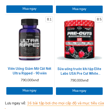
Mua ngay
Mua ngay
8.1
8.5
Viên Uống Giảm Mỡ Cắt Nét
Sữa uống trước khi tập Elite
Ultra Ripped - 90 viên
Labs USA Pre Cut White
Raspberry 270g
790,000vnđ
790,000vnđ
Mua ngay
Mua ngay
Lưu ngay về:
16 bài tập bơi cho mọi cấp độ và mục tiêu của