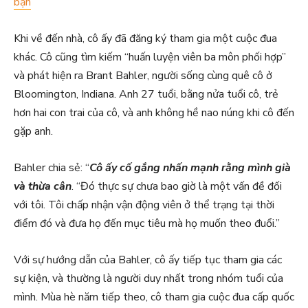
bạn
Khi về đến nhà, cô ấy đã đăng ký tham gia một cuộc đua
khác. Cô cũng tìm kiếm “huấn luyện viên ba môn phối hợp”
và phát hiện ra Brant Bahler, người sống cùng quê cô ở
Bloomington, Indiana. Anh 27 tuổi, bằng nửa tuổi cô, trẻ
hơn hai con trai của cô, và anh không hề nao núng khi cô đến
gặp anh.
Bahler chia sẻ: “
Cô ấy cố gắng nhấn mạnh rằng mình già
và thừa cân
. “Đó thực sự chưa bao giờ là một vấn đề đối
với tôi. Tôi chấp nhận vận động viên ở thể trạng tại thời
điểm đó và đưa họ đến mục tiêu mà họ muốn theo đuổi.”
Với sự hướng dẫn của Bahler, cô ấy tiếp tục tham gia các
sự kiện, và thường là người duy nhất trong nhóm tuổi của
mình. Mùa hè năm tiếp theo, cô tham gia cuộc đua cấp quốc