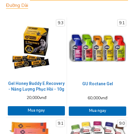
Đường Dài
9.3
9.1
Gel Honey Buddy E.Recovery
GU Roctane Gel
- Năng Lượng Phục Hồi - 10g
20,000vnđ
60,000vnđ
Mua ngay
Mua ngay
9.1
9.0