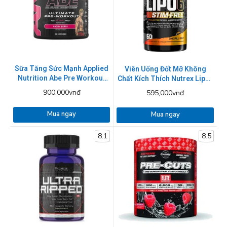
Sữa Tăng Sức Mạnh Applied
Viên Uống Đốt Mỡ Không
Nutrition Abe Pre Workout
Chất Kích Thích Nutrex Lipo-
315g - 4 Mùi
6 Black Stim-free 60 Viên
900,000vnđ
595,000vnđ
Mua ngay
Mua ngay
8.1
8.5