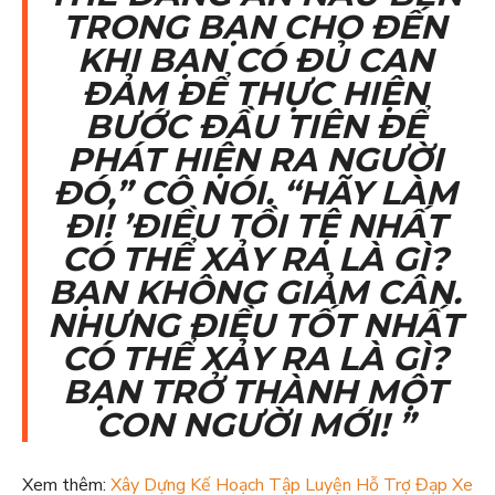
TRONG BẠN CHO ĐẾN
KHI BẠN CÓ ĐỦ CAN
ĐẢM ĐỂ THỰC HIỆN
BƯỚC ĐẦU TIÊN ĐỂ
PHÁT HIỆN RA NGƯỜI
ĐÓ,” CÔ NÓI. “HÃY LÀM
ĐI! ’ĐIỀU TỒI TỆ NHẤT
CÓ THỂ XẢY RA LÀ GÌ?
BẠN KHÔNG GIẢM CÂN.
NHƯNG ĐIỀU TỐT NHẤT
CÓ THỂ XẢY RA LÀ GÌ?
BẠN TRỞ THÀNH MỘT
CON NGƯỜI MỚI! ”
Xem thêm:
Xây Dựng Kế Hoạch Tập Luyện Hỗ Trợ Đạp Xe