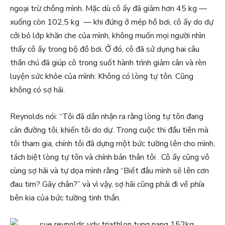
ngoại trừ chồng mình. Mặc dù cô ấy đã giảm hơn 45 kg —
xuống còn 102,5 kg — khi đứng ở mép hồ bơi, cô ấy do dự
cởi bỏ lớp khăn che của mình, không muốn mọi người nhìn
thấy cô ấy trong bộ đồ bơi. Ở đó, cô đã sử dụng hai câu
thần chú đã giúp cô trong suốt hành trình giảm cân và rèn
luyện sức khỏe của mình: Không có lòng tự tôn. Cũng
không có sợ hãi.
Reynolds nói: “Tôi đã dần nhận ra rằng lòng tự tôn đang
cản đường tôi, khiến tôi do dự. Trong cuộc thi đầu tiên mà
tôi tham gia, chính tôi đã dựng một bức tường lên cho mình,
tách biệt lòng tự tôn và chính bản thân tôi . Cô ấy cũng vô
cùng sợ hãi và tự dọa mình rằng “Biết đâu mình sẽ lên cơn
đau tim? Gãy chân?” và vì vậy, sợ hãi cũng phải đi về phía
bên kia của bức tường tinh thần.