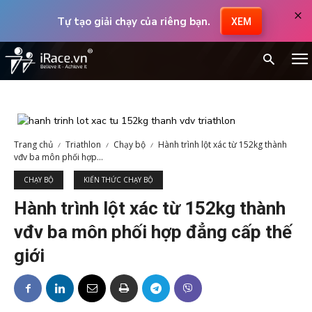
×
Tự tạo giải chạy của riêng bạn.
XEM
Trang chủ
Triathlon
Chạy bộ
Hành trình lột xác từ 152kg thành
vđv ba môn phối hợp...
CHẠY BỘ
KIẾN THỨC CHẠY BỘ
Hành trình lột xác từ 152kg thành
vđv ba môn phối hợp đẳng cấp thế
giới