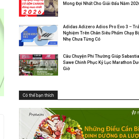
Mong Đợi Nhất Cho Giải Đấu Năm 202
Adidas Adizero Adios Pro Evo 3 – Trả
Nghiệm Trên Chân Siêu Phẩm Chạy B
Nhẹ Chưa Từng Có
Câu Chuyện Phi Thường Giúp Sabasti
Sawe Chinh Phục Kỷ Lục Marathon Dướ
Giờ
Có thể bạn thích