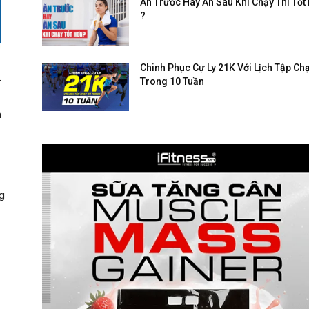
Ăn Trước Hay Ăn Sau Khi Chạy Thì Tốt
?
Chinh Phục Cự Ly 21K Với Lịch Tập Ch
.
Trong 10 Tuần
a
g