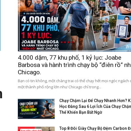
4.000 dặm, 77 khu phố, 1 kỷ lục: Joabe
Barbosa và hành trình chạy bộ “điên rồ” nh
Chicago.
Bạn có tin không, một chàng trai có thể chạy hết mọi ngóc ngách
một thành phố rộng lớn như Chicago chỉ trong...
h
Chạy Chậm Lại Để Chạy Nhanh Hơn? 
Học Đằng Sau 6 Lợi Ích Của Chạy Chậ
Thể Khiến Bạn Bất Ngờ
Top 8 Đôi Giày Chạy Bộ Đệm Carbon 