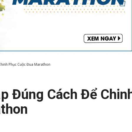
hinh Phục Cuộc Đua Marathon
p Đúng Cách Để Chin
thon