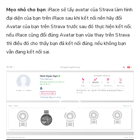
Mẹo nhỏ cho bạn
: iRace sẽ lấy avatar của Strava làm hình
đại diện của bạn trên iRace sau khi kết nối nên hãy đổi
Avatar của bạn trên Strava trước sau đó thực hiện kết nối,
nếu iRace cũng đổi đúng Avatar bạn vừa thay trên Strava
thì điều đó cho thấy bạn đã kết nối đúng, nếu không bạn
vẫn đang kết nối sai.
T
r
ì
n
h
c
h
ơ
i