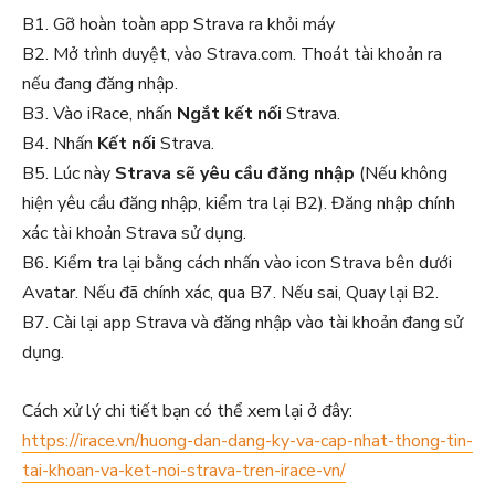
B1. Gỡ hoàn toàn app Strava ra khỏi máy
B2. Mở trình duyệt, vào Strava.com. Thoát tài khoản ra
nếu đang đăng nhập.
B3. Vào iRace, nhấn
Ngắt kết nối
Strava.
B4. Nhấn
Kết nối
Strava.
B5. Lúc này
Strava sẽ yêu cầu đăng nhập
(Nếu không
hiện yêu cầu đăng nhập, kiểm tra lại B2). Đăng nhập chính
xác tài khoản Strava sử dụng.
B6. Kiểm tra lại bằng cách nhấn vào icon Strava bên dưới
Avatar. Nếu đã chính xác, qua B7. Nếu sai, Quay lại B2.
B7. Cài lại app Strava và đăng nhập vào tài khoản đang sử
dụng.
Cách xử lý chi tiết bạn có thể xem lại ở đây:
https://irace.vn/huong-dan-dang-ky-va-cap-nhat-thong-tin-
tai-khoan-va-ket-noi-strava-tren-irace-vn/