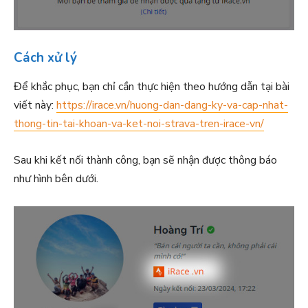
Cách xử lý
Để khắc phục, bạn chỉ cần thực hiện theo hướng dẫn tại bài
viết này:
https://irace.vn/huong-dan-dang-ky-va-cap-nhat-
thong-tin-tai-khoan-va-ket-noi-strava-tren-irace-vn/
Sau khi kết nối thành công, bạn sẽ nhận được thông báo
như hình bên dưới.