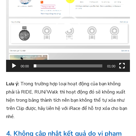
ì
n
h
c
h
ơ
i
V
i
00:00
01:00
d
e
Lưu ý:
Trong trường hợp loại hoạt động của bạn không
o
phải là RIDE, RUN/Walk thì hoạt động đó sẽ không xuất
hiện trong bảng thành tích nên bạn không thể tự xóa như
trên Clip được, hãy liên hệ với iRace để hỗ trợ xóa cho bạn
nhé.
4. Không cập nhật kết quả do vi phạm