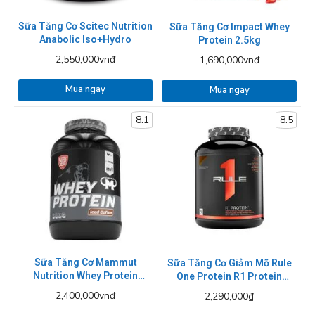
Sữa Tăng Cơ Scitec Nutrition
Sữa Tăng Cơ Impact Whey
Anabolic Iso+Hydro
Protein 2.5kg
2,550,000vnđ
1,690,000vnđ
Mua ngay
Mua ngay
8.1
8.5
Sữa Tăng Cơ Mammut
Sữa Tăng Cơ Giảm Mỡ Rule
Nutrition Whey Protein
One Protein R1 Protein
3000g
2.27kg
2,400,000vnđ
2,290,000₫