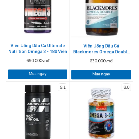
Viên Uống Dầu Cá Ultimate
Viên Uống Dầu Cá
Nutrition Omega 3 - 180 Viên
Blackmores Omega Double
High Strength Fish Oil 90
690.000vnđ
630.000vnđ
viên
Mua ngay
Mua ngay
9.1
8.0