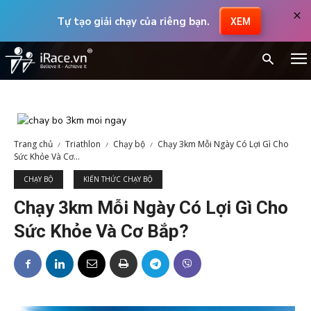
×
Tự tạo giải chạy của riêng bạn.
XEM
Trang chủ
Triathlon
Chạy bộ
Chạy 3km Mỗi Ngày Có Lợi Gì Cho
Sức Khỏe Và Cơ...
CHẠY BỘ
KIẾN THỨC CHẠY BỘ
Chạy 3km Mỗi Ngày Có Lợi Gì Cho
Sức Khỏe Và Cơ Bắp?