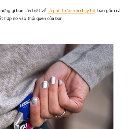
 những gì bạn cần biết về
cà phê trước khi chạy bộ
, bao gồm cả
ết hợp nó vào thói quen của bạn.