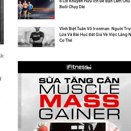
6 Lời Khuyên Hữu Ích Để Bạn Làm Chủ
Buổi Chạy Dài
Vĩnh Biệt Tuân Võ Ironman: Người Tr
Lửa Và Bài Học Đắt Giá Về Việc Lắng 
Cơ Thể
ức
ế
t