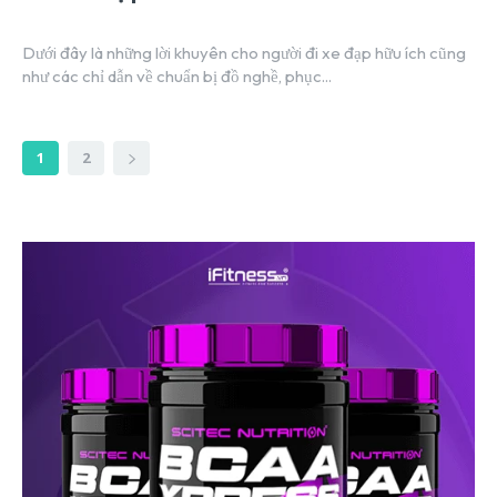
Dưới đây là những lời khuyên cho người đi xe đạp hữu ích cũng
như các chỉ dẫn về chuẩn bị đồ nghề, phục...
1
2