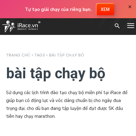
×
Tự tạo giải chạy của riêng bạn.
XEM
TRANG CHỦ
TAGS
BÀI TẬP CHẠY BỘ
bài tập chạy bộ
Sử dụng các lịch trình đào tạo chạy bộ miễn phí tại iRace để
giúp bạn có động lực và vóc dáng chuẩn bị cho ngày đua
trọng đại, cho dù bạn đang tập luyện để đạt được 5K đầu
tiên hay chạy marathon.