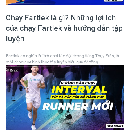
Chạy Fartlek là gì? Những lợi ích
của chạy Fartlek và hướng dẫn tập
luyện
Fartlek có nghĩa là “trò chơi tốc độ” trong tiếng Thụy Điển, là
một dạng của hình thức tập luyện hiệu quả để tăng...