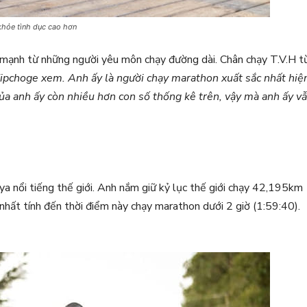
khỏe tình dục cao hơn
 mạnh từ những người yêu môn chạy đường dài. Chân chạy T.V.H t
 Kipchoge xem. Anh ấy là người chạy marathon xuất sắc nhất hiệ
của anh ấy còn nhiều hơn con số thống kê trên, vậy mà anh ấy v
a nổi tiếng thế giới. Anh nắm giữ kỷ lục thế giới chạy 42,195km
 nhất tính đến thời điểm này chạy marathon dưới 2 giờ (1:59:40).