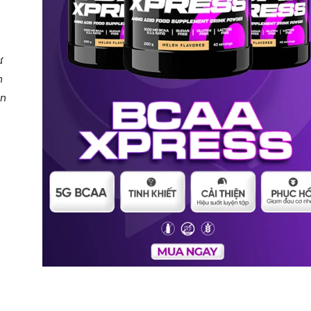
ừ
n
ẫn