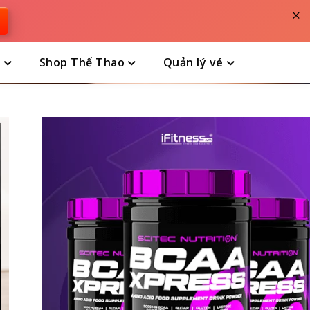
×
n
Shop Thể Thao
Quản lý vé