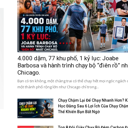
4.000 dặm, 77 khu phố, 1 kỷ lục: Joabe
Barbosa và hành trình chạy bộ “điên rồ” nh
Chicago.
Bạn có tin không, một chàng trai có thể chạy hết mọi ngóc ngách
một thành phố rộng lớn như Chicago chỉ trong...
Chạy Chậm Lại Để Chạy Nhanh Hơn? 
Học Đằng Sau 6 Lợi Ích Của Chạy Chậ
Thể Khiến Bạn Bất Ngờ
Top 8 Đôi Giày Chạy Bộ Đệm Carbon 