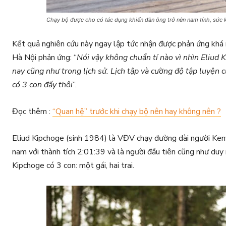
Chạy bộ được cho có tác dụng khiến đàn ông trở nên nam tính, sức 
Kết quả nghiên cứu này ngay lập tức nhận được phản ứng khá
Hà Nội phản ứng: “
Nói vậy không chuẩn tí nào vì nhìn Eliud
nay cũng như trong lịch sử. Lịch tập và cường độ tập luyện 
có 3 con đấy thôi
”.
Đọc thêm :
“Quan hệ” trước khi chạy bộ nên hay không nên ?
Eliud Kipchoge (sinh 1984) là VĐV chạy đường dài người Keny
nam với thành tích 2:01:39 và là người đầu tiên cũng như duy
Kipchoge có 3 con: một gái, hai trai.