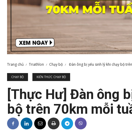
Trang chủ
Triathlon
Chạy bộ
Đàn ông bị yếu sinh lý khi chạy bộ trên
CHẠY BỘ
KIẾN THỨC CHẠY BỘ
[Thực Hư] Đàn ông bị
bộ trên 70km mỗi tu