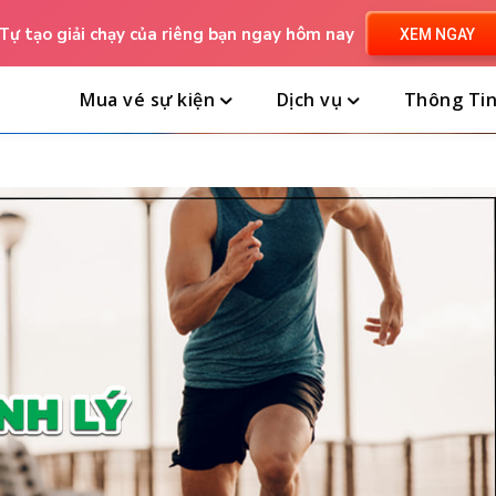
Tự tạo giải chạy của riêng bạn ngay hôm nay
XEM NGAY
Mua vé sự kiện
Dịch vụ
Thông Ti