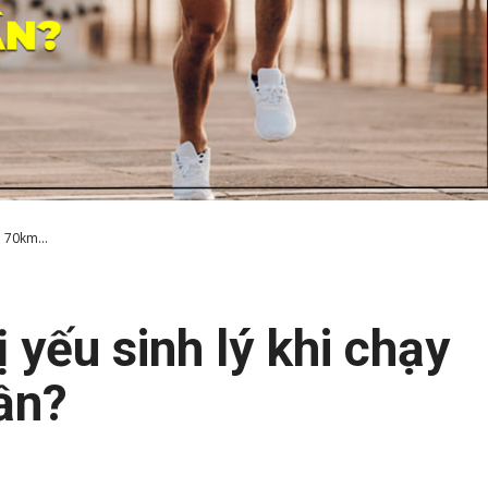
 70km...
 yếu sinh lý khi chạy
ần?