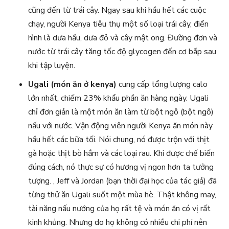
cũng đến từ trái cây. Ngay sau khi hầu hết các cuộc
chạy, người Kenya tiêu thụ một số loại trái cây, điển
hình là dưa hấu, dưa đỏ và cây mật ong. Đường đơn và
nước từ trái cây tăng tốc độ glycogen đến cơ bắp sau
khi tập luyện.
Ugali (món ăn ở kenya)
cung cấp tổng lượng calo
lớn nhất, chiếm 23% khẩu phần ăn hàng ngày. Ugali
chỉ đơn giản là một món ăn làm từ bột ngô (bột ngô)
nấu với nước. Vận động viên người Kenya ăn món này
hầu hết các bữa tối. Nói chung, nó được trộn với thịt
gà hoặc thịt bò hầm và các loại rau. Khi được chế biến
đúng cách, nó thực sự có hương vị ngon hơn ta tưởng
tượng. , Jeff và Jordan (bạn thời đại học của tác giả) đã
từng thử ăn Ugali suốt một mùa hè. Thật không may,
tài năng nấu nướng của họ rất tệ và món ăn có vị rất
kinh khủng. Nhưng do họ không có nhiều chi phí nên