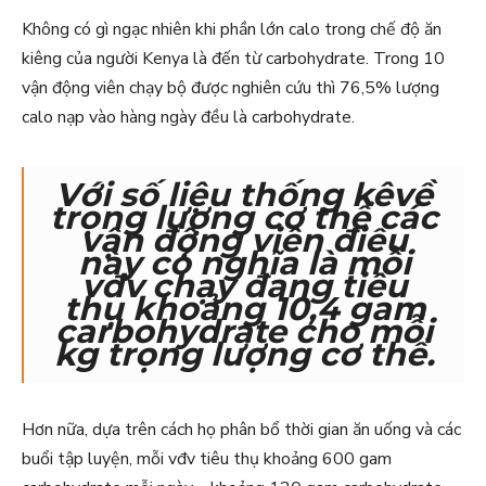
Không có gì ngạc nhiên khi phần lớn calo trong chế độ ăn
kiêng của người Kenya là đến từ carbohydrate. Trong 10
vận động viên chạy bộ được nghiên cứu thì 76,5% lượng
calo nạp vào hàng ngày đều là carbohydrate.
Với số liệu thống kêvề
trọng lượng cơ thể các
vận động viên điều
này có nghĩa là mỗi
vđv chạy đang tiêu
thụ khoảng 10,4 gam
carbohydrate cho mỗi
kg trọng lượng cơ thể.
Hơn nữa, dựa trên cách họ phân bổ thời gian ăn uống và các
buổi tập luyện, mỗi vđv tiêu thụ khoảng 600 gam