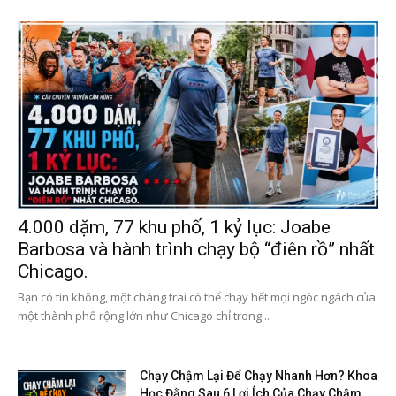
4.000 dặm, 77 khu phố, 1 kỷ lục: Joabe
Barbosa và hành trình chạy bộ “điên rồ” nhất
Chicago.
Bạn có tin không, một chàng trai có thể chạy hết mọi ngóc ngách của
một thành phố rộng lớn như Chicago chỉ trong...
Chạy Chậm Lại Để Chạy Nhanh Hơn? Khoa
Học Đằng Sau 6 Lợi Ích Của Chạy Chậm