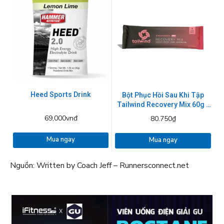
Heed Sports Drink
Bột Phục Hồi Sau Khi Tập
Tailwind Recovery Mix 60g -
2 mùig
69,000vnđ
80.750₫
Mua ngay
Mua ngay
Nguồn: Written by Coach Jeff – Runnersconnect.net