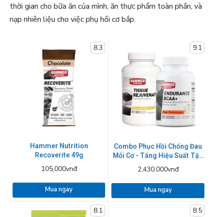
thời gian cho bữa ăn của mình, ăn thực phẩm toàn phần, và
nạp nhiên liệu cho việc phụ hồi cơ bắp.
8.3
9.1
Hammer Nutrition
Combo Phục Hồi Chống Đau
Recoverite 49g
Mỏi Cơ - Tăng Hiệu Suất Tập
Luyện Ultimate Nutrition
105,000vnđ
2,430,000vnđ
Mua ngay
Mua ngay
8.1
8.5