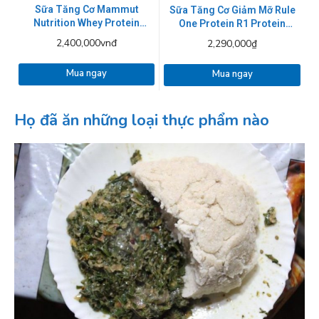
Sữa Tăng Cơ Mammut
Sữa Tăng Cơ Giảm Mỡ Rule
Nutrition Whey Protein
One Protein R1 Protein
3000g
2.27kg
2,400,000vnđ
2,290,000₫
Mua ngay
Mua ngay
Họ đã ăn những loại thực phẩm nào