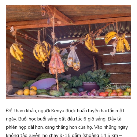
Để tham khảo, người Kenya được huấn luyện hai lần một
ngày. Buổi học buổi sáng bắt đầu lúc 6 giờ sáng. Đây là
phiên họp dài hơn, căng thẳng hơn của họ. Vào những ngày
không tập luyện, họ chạy 9-15 dặm (khoảng 14.5 km –