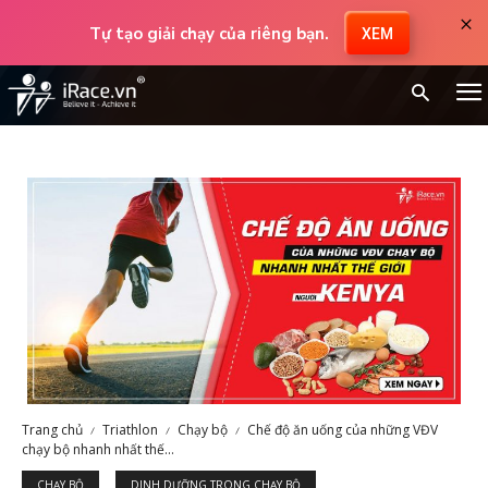
×
Tự tạo giải chạy của riêng bạn.
XEM
Trang chủ
Triathlon
Chạy bộ
Chế độ ăn uống của những VĐV
chạy bộ nhanh nhất thế...
CHẠY BỘ
DINH DƯỠNG TRONG CHẠY BỘ