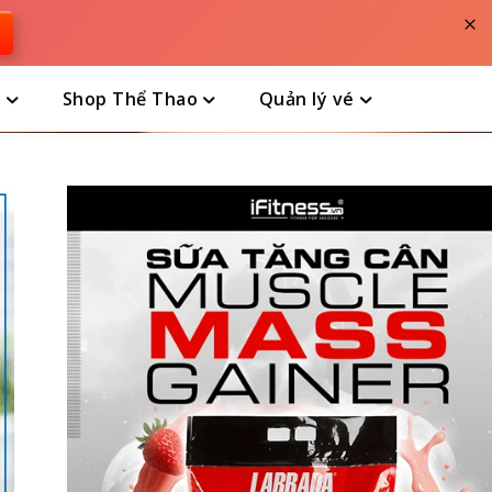
×
n
Shop Thể Thao
Quản lý vé