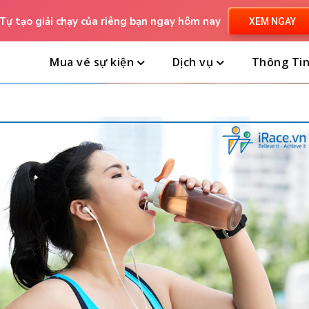
Tự tạo giải chạy của riêng bạn ngay hôm nay
XEM NGAY
Mua vé sự kiện
Dịch vụ
Thông Ti