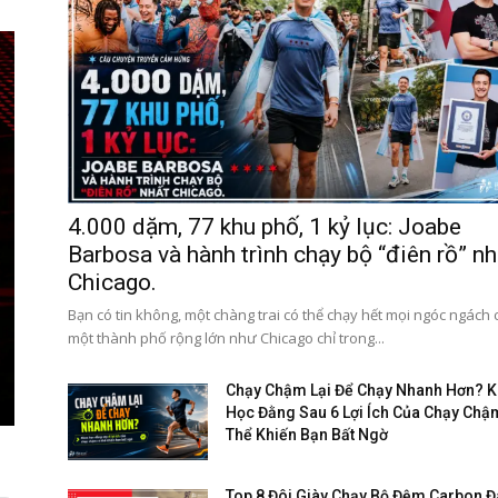
4.000 dặm, 77 khu phố, 1 kỷ lục: Joabe
Barbosa và hành trình chạy bộ “điên rồ” nh
Chicago.
Bạn có tin không, một chàng trai có thể chạy hết mọi ngóc ngách
một thành phố rộng lớn như Chicago chỉ trong...
Chạy Chậm Lại Để Chạy Nhanh Hơn? 
Học Đằng Sau 6 Lợi Ích Của Chạy Chậ
Thể Khiến Bạn Bất Ngờ
Top 8 Đôi Giày Chạy Bộ Đệm Carbon 