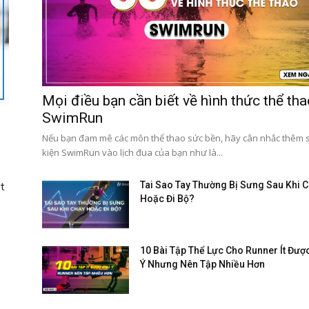
Mọi điều bạn cần biết về hình thức thể th
SwimRun
Nếu bạn đam mê các môn thể thao sức bền, hãy cân nhắc thêm 
kiện SwimRun vào lịch đua của bạn như là...
t
Tai Sao Tay Thường Bị Sưng Sau Khi 
Hoặc Đi Bộ?
10 Bài Tập Thể Lực Cho Runner Ít Đượ
Ý Nhưng Nên Tập Nhiều Hơn