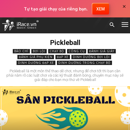
×
Tự tạo giải chạy của riêng bạn.
XEM
Pickleball
BÁO CHÍ
BƠI LỘI
CHẠY BỘ
CÔNG CỤ
ĐÁNH GIÁ GIÀY
ĐÁNH GIÁ PHỤ KIỆN
ĐẠP XE
DINH DƯỠNG BƠI LỘI
DINH DƯỠNG ĐẠP XE
DINH DƯỠNG TRONG CHẠY BỘ
Pickleball là một môn thể thao dễ chơi, nhưng để chơi tốt thì bạn cần
phải nằm rõ các luật chơi và các kỹ thuật đánh bóng, chuyên mục này sẽ
giải đáp cho bạn mọi thứ về Pickleball