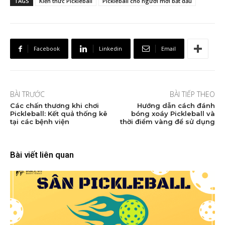
TAGS
Kiến thức Pickleball
Pickleball cho người mới bắt đầu
Facebook
Linkedin
Email
BÀI TRƯỚC
BÀI TIẾP THEO
Các chấn thương khi chơi
Hướng dẫn cách đánh
Pickleball: Kết quả thống kê
bóng xoáy Pickleball và
tại các bệnh viện
thời điểm vàng để sử dụng
Bài viết liên quan