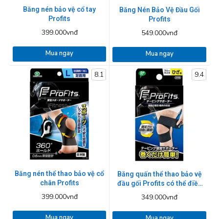
Băng nén bảo vệ cổ tay
Băng Nén Bảo Vệ Đầu Gối
Profits
Profits
399.000vnđ
549.000vnđ
Mua ngay
Mua ngay
8.1
9.4
Băng nén thể thao bảo vệ cổ
Băng quấn thể thao bảo vệ
chân Profits
đầu gối Profits có thể điều
chỉnh
399.000vnđ
349.000vnđ
Mua ngay
Mua ngay