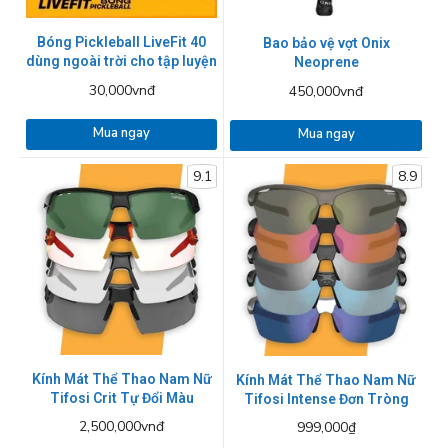
Bóng Pickleball LiveFit 40
Bao bảo vệ vợt Onix
dùng ngoài trời cho tập luyện
Neoprene
30,000vnđ
450,000vnđ
Mua ngay
Mua ngay
9.1
8.9
Kính Mát Thể Thao Nam Nữ
Kính Mát Thể Thao Nam Nữ
Tifosi Crit Tự Đổi Màu
Tifosi Intense Đơn Tròng
2,500,000vnđ
999,000₫