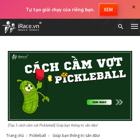
×
Tự tạo giải chạy của riêng bạn.
XEM
[Top 3 cách cầm vợt Pickleball] Giúp bạn thống trị sân đấu!
Trang chủ
Pickleball
Giúp bạn thống trị sân đấu!