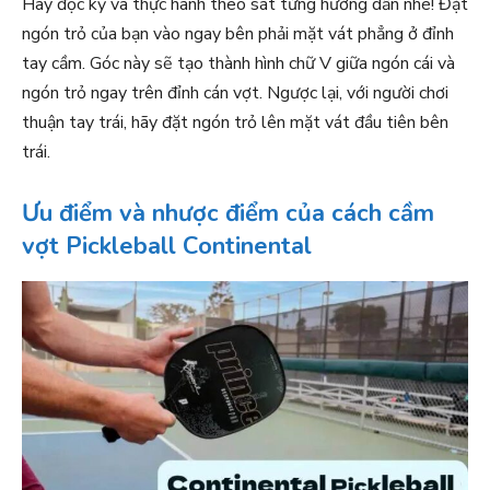
Hãy đọc kỹ và thực hành theo sát từng hướng dẫn nhé! Đặt
ngón trỏ của bạn vào ngay bên phải mặt vát phẳng ở đỉnh
tay cầm. Góc này sẽ tạo thành hình chữ V giữa ngón cái và
ngón trỏ ngay trên đỉnh cán vợt. Ngược lại, với người chơi
thuận tay trái, hãy đặt ngón trỏ lên mặt vát đầu tiên bên
trái.
Ưu điểm và nhược điểm của cách cầm
vợt Pickleball Continental