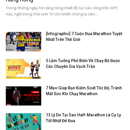
Trong những ngày hè nắng nóng nhiệt độ lúc nào cũng trên 30℃
này, ngồi trong nhà xem TV còn khiến chúng ta cảm...
[Infographic] 7 Cuộc Đua Marathon Tuyệt
Nhất Trên Thế Giới
5 Lầm Tưởng Phổ Biến Về Chạy Bộ Được
Các Chuyên Gia Vạch Trần
7 Mẹo Giúp Bạn Kiểm Soát Tốc Độ, Tránh
Mất Sức Khi Chạy Marathon
13 Lý Do Tại Sao Half-Marathon Là Cự Ly
Tốt Nhất Để Đua