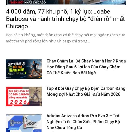
4.000 dặm, 77 khu phố, 1 kỷ lục: Joabe
Barbosa và hành trình chạy bộ “điên rồ” nhất
Chicago.
Bạn có tin không, một chàng trai có thể chạy hết mọi ngóc ngách của
một thành phố rộng lớn như Chicago chỉ trong...
Chạy Chậm Lại Để Chạy Nhanh Hơn? Khoa
Học Đằng Sau 6 Lợi Ích Của Chạy Chậm
Có Thể Khiến Bạn Bất Ngờ
Top 8 Đôi Giày Chạy Bộ Đệm Carbon Đáng
Mong Đợi Nhất Cho Giải Đấu Năm 2026
Adidas Adizero Adios Pro Evo 3 – Trải
Nghiệm Trên Chân Siêu Phẩm Chạy Bộ
Nhẹ Chưa Từng Có