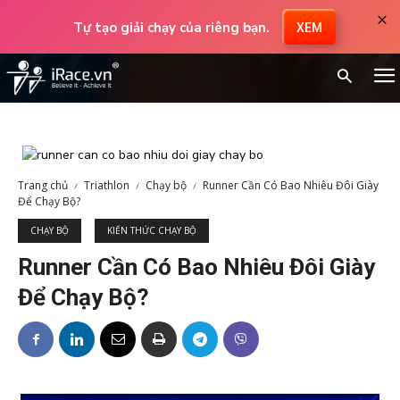
×
Tự tạo giải chạy của riêng bạn.
XEM
Trang chủ
Triathlon
Chạy bộ
Runner Cần Có Bao Nhiêu Đôi Giày
Để Chạy Bộ?
CHẠY BỘ
KIẾN THỨC CHẠY BỘ
Runner Cần Có Bao Nhiêu Đôi Giày
Để Chạy Bộ?