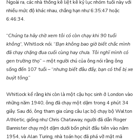
Ngoài ra, các nhà thống kê liệt kê kỷ lục nhóm tuổi này với
nhiều mức độ khác nhau, chẳng hạn như 6:35:47 hoặc
6:46:34.
“
Chúng ta hãy chờ xem tôi có còn chạy khi 90 tuổi
không
“, Whitlock nói. “
Bạn không bao giờ biết chắc mình
đã chạy chặng đua cuối cùng hay chưa. Tôi nghĩ mình có
gen trường thọ
” – một người chú của ông nói rằng ông
sống đến 107 tuổi – “
nhưng biết đâu đấy, bạn có thể bị xe
buýt tông
.”
Whitlock kể rằng khi còn là một cậu học sinh ở London vào
những năm 1940, ông đã chạy một dặm trong 4 phút 34
giây. Sau đó, ông tham gia cùng câu lạc bộ chạy bộ Walton
Athletic, giống như Chris Chataway, người đã dẫn Roger
Bannister chạy một dặm dưới bốn phút đầu tiên vào năm
1954, và Alan Turing, nhà toán học đã phá vỡ mật mã