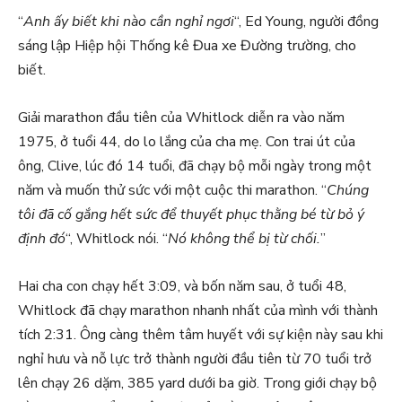
“
Anh ấy biết khi nào cần nghỉ ngơi
“, Ed Young, người đồng
sáng lập Hiệp hội Thống kê Đua xe Đường trường, cho
biết.
Giải marathon đầu tiên của Whitlock diễn ra vào năm
1975, ở tuổi 44, do lo lắng của cha mẹ. Con trai út của
ông, Clive, lúc đó 14 tuổi, đã chạy bộ mỗi ngày trong một
năm và muốn thử sức với một cuộc thi marathon. “
Chúng
tôi đã cố gắng hết sức để thuyết phục thằng bé từ bỏ ý
định đó
“, Whitlock nói. “
Nó không thể bị từ chối.
”
Hai cha con chạy hết 3:09, và bốn năm sau, ở tuổi 48,
Whitlock đã chạy marathon nhanh nhất của mình với thành
tích 2:31. Ông càng thêm tâm huyết với sự kiện này sau khi
nghỉ hưu và nỗ lực trở thành người đầu tiên từ 70 tuổi trở
lên chạy 26 dặm, 385 yard dưới ba giờ. Trong giới chạy bộ