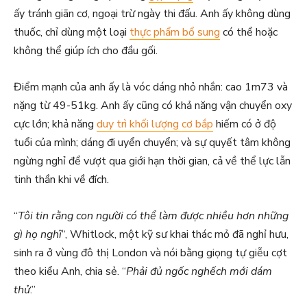
ấy tránh giãn cơ, ngoại trừ ngày thi đấu. Anh ấy không dùng
thuốc, chỉ dùng một loại
thực phẩm bổ sung
có thể hoặc
không thể giúp ích cho đầu gối.
Điểm mạnh của anh ấy là vóc dáng nhỏ nhắn: cao 1m73 và
nặng từ 49-51kg. Anh ấy cũng có khả năng vận chuyển oxy
cực lớn; khả năng
duy trì khối lượng cơ bắp
hiếm có ở độ
tuổi của mình; dáng đi uyển chuyển; và sự quyết tâm không
ngừng nghỉ để vượt qua giới hạn thời gian, cả về thể lực lẫn
tinh thần khi về đích.
“
Tôi tin rằng con người có thể làm được nhiều hơn những
gì họ nghĩ
“, Whitlock, một kỹ sư khai thác mỏ đã nghỉ hưu,
sinh ra ở vùng đô thị London và nói bằng giọng tự giễu cợt
theo kiểu Anh, chia sẻ. “
Phải đủ ngốc nghếch mới dám
thử
.”