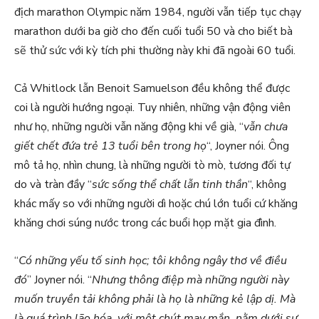
địch marathon Olympic năm 1984, người vẫn tiếp tục chạy
marathon dưới ba giờ cho đến cuối tuổi 50 và cho biết bà
sẽ thử sức với kỳ tích phi thường này khi đã ngoài 60 tuổi.
Cả Whitlock lẫn Benoit Samuelson đều không thể được
coi là người hướng ngoại. Tuy nhiên, những vận động viên
như họ, những người vẫn năng động khi về già, “
vẫn chưa
giết chết đứa trẻ 13 tuổi bên trong họ
“, Joyner nói. Ông
mô tả họ, nhìn chung, là những người tò mò, tương đối tự
do và tràn đầy “
sức sống thể chất lẫn tinh thần
“, không
khác mấy so với những người dì hoặc chú lớn tuổi cứ khăng
khăng chơi súng nước trong các buổi họp mặt gia đình.
“
Có những yếu tố sinh học; tôi không ngây thơ về điều
đó
” Joyner nói. “
Nhưng thông điệp mà những người này
muốn truyền tải không phải là họ là những kẻ lập dị. Mà
là quá trình lão hóa, với một chút may mắn, nằm dưới sự