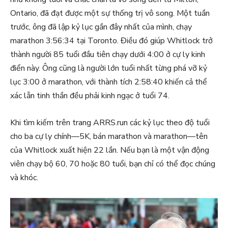
Ontario, đã đạt được một sự thống trị vô song. Một tuần
trước, ông đã lập kỷ lục gần đây nhất của mình, chạy
marathon 3:56:34 tại Toronto. Điều đó giúp Whitlock trở
thành người 85 tuổi đầu tiên chạy dưới 4:00 ở cự ly kinh
điển này. Ông cũng là người lớn tuổi nhất từng phá vỡ kỷ
lục 3:00 ở marathon, với thành tích 2:58:40 khiến cả thể
xác lẫn tinh thần đều phải kinh ngạc ở tuổi 74.
Khi tìm kiếm trên trang ARRS.run các kỷ lục theo độ tuổi
cho ba cự ly chính—5K, bán marathon và marathon—tên
của Whitlock xuất hiện 22 lần. Nếu bạn là một vận động
viên chạy bộ 60, 70 hoặc 80 tuổi, bạn chỉ có thể đọc chúng
và khóc.