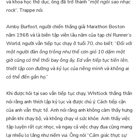
và khoa học thể dục, ông đã trở thành “
một ngôi sao nhạc
rock
“, Trappe nói.
Amby Burfoot, người chiến thắng giải Marathon Boston
năm 1968 và là biên tập viên lâu năm của tạp chí Runner’s
World, người vẫn tiếp tục chạy ở tuổi 70, cho biết: “
Đối với
một người đàn ông trông như thể cơn gió 10 dặm một
giờ cũng có thể thổi bay ông ấy, Ed vẫn tiếp tục tiến lên,
thiết lập con đường và kỷ lục của riêng mình và không ai
có thể đến gần họ
.”
Khi được hỏi tại sao vẫn tiếp tục chạy, Whitlock thẳng thắn
nói rằng anh thích lập kỷ lục và được chú ý. Cách tiếp cận
của anh vẫn thực tế. Anh nói rằng anh không cảm thấy hưng
phấn khi chạy bộ, và không chạy vì sức khỏe. Anh thấy việc
tập luyện rất cực nhọc, và ngay cả việc chạy đua cũng mang
lại nhiều lo lắng như niềm vui. Ông nói “
Cảm giác thực sự