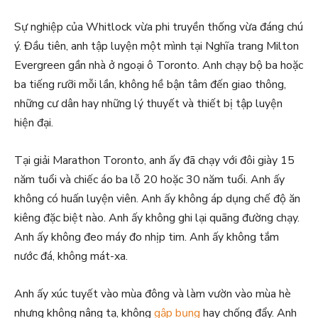
Sự nghiệp của Whitlock vừa phi truyền thống vừa đáng chú
ý. Đầu tiên, anh tập luyện một mình tại Nghĩa trang Milton
Evergreen gần nhà ở ngoại ô Toronto. Anh chạy bộ ba hoặc
ba tiếng rưỡi mỗi lần, không hề bận tâm đến giao thông,
những cư dân hay những lý thuyết và thiết bị tập luyện
hiện đại.
Tại giải Marathon Toronto, anh ấy đã chạy với đôi giày 15
năm tuổi và chiếc áo ba lỗ 20 hoặc 30 năm tuổi. Anh ấy
không có huấn luyện viên. Anh ấy không áp dụng chế độ ăn
kiêng đặc biệt nào. Anh ấy không ghi lại quãng đường chạy.
Anh ấy không đeo máy đo nhịp tim. Anh ấy không tắm
nước đá, không mát-xa.
Anh ấy xúc tuyết vào mùa đông và làm vườn vào mùa hè
nhưng không nâng tạ, không
gập bụng
hay chống đẩy. Anh