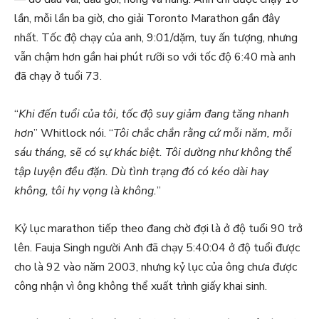
lần, mỗi lần ba giờ, cho giải Toronto Marathon gần đây
nhất. Tốc độ chạy của anh, 9:01/dặm, tuy ấn tượng, nhưng
vẫn chậm hơn gần hai phút rưỡi so với tốc độ 6:40 mà anh
đã chạy ở tuổi 73.
“
Khi đến tuổi của tôi, tốc độ suy giảm đang tăng nhanh
hơn
” Whitlock nói. “
Tôi chắc chắn rằng cứ mỗi năm, mỗi
sáu tháng, sẽ có sự khác biệt. Tôi dường như không thể
tập luyện đều đặn. Dù tình trạng đó có kéo dài hay
không, tôi hy vọng là không.
”
Kỷ lục marathon tiếp theo đang chờ đợi là ở độ tuổi 90 trở
lên. Fauja Singh người Anh đã chạy 5:40:04 ở độ tuổi được
cho là 92 vào năm 2003, nhưng kỷ lục của ông chưa được
công nhận vì ông không thể xuất trình giấy khai sinh.