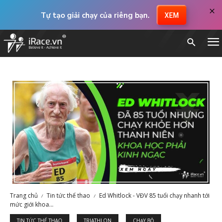
×
Tự tạo giải chạy của riêng bạn.
XEM
Trang chủ
Tin tức thể thao
Ed Whitlock - VĐV 85 tuổi chạy nhanh tới
mức giới khoa...
TIN TỨC THỂ THAO
TRIATHLON
CHẠY BỘ