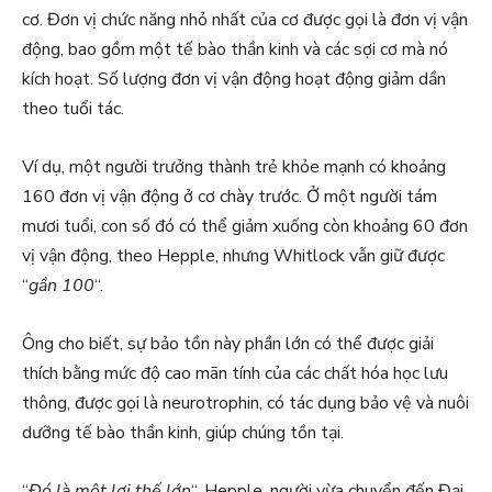
cơ. Đơn vị chức năng nhỏ nhất của cơ được gọi là đơn vị vận
động, bao gồm một tế bào thần kinh và các sợi cơ mà nó
kích hoạt. Số lượng đơn vị vận động hoạt động giảm dần
theo tuổi tác.
Ví dụ, một người trưởng thành trẻ khỏe mạnh có khoảng
160 đơn vị vận động ở cơ chày trước. Ở một người tám
mươi tuổi, con số đó có thể giảm xuống còn khoảng 60 đơn
vị vận động, theo Hepple, nhưng Whitlock vẫn giữ được
“
gần 100
“.
Ông cho biết, sự bảo tồn này phần lớn có thể được giải
thích bằng mức độ cao mãn tính của các chất hóa học lưu
thông, được gọi là neurotrophin, có tác dụng bảo vệ và nuôi
dưỡng tế bào thần kinh, giúp chúng tồn tại.
“
Đó là một lợi thế lớn
“, Hepple, người vừa chuyển đến Đại