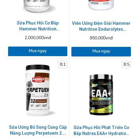
Sữa Phục Hồi Cơ Bắp
Viên Uống Điện Giải Hammer
Hammer Nutrition
Nutrition Endurolytes
Recoverite Hộp 1600g - 4
Extreme 120 viên
2,000,000vnđ
950,000vnđ
mùi
Mua ngay
Mua ngay
8.1
8.5
Sữa Uống Bổ Sung Cung Cấp
Sữa Phục Hồi Phát Triển Cơ
Năng Lượng Perpetuem 2.0
Bắp Nutrex EAA+ Hydration