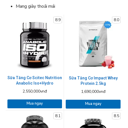
Mang giày thoải mái
8.9
8.0
Sữa Tăng Cơ Scitec Nutrition
Sữa Tăng Cơ Impact Whey
Anabolic Iso+Hydro
Protein 2.5kg
2,550,000vnđ
1,690,000vnđ
Mua ngay
Mua ngay
8.1
8.5