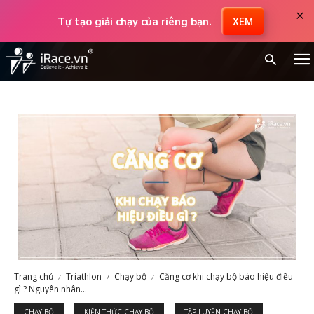
×
Tự tạo giải chạy của riêng bạn.
XEM
Trang chủ
Triathlon
Chạy bộ
Căng cơ khi chạy bộ báo hiệu điều
gì ? Nguyên nhân...
CHẠY BỘ
KIẾN THỨC CHẠY BỘ
TẬP LUYỆN CHẠY BỘ