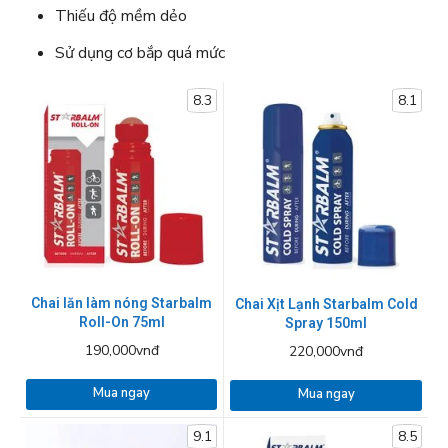
Thiếu độ mềm dẻo
Sử dụng cơ bắp quá mức
8.3
8.1
Chai lăn làm nóng Starbalm
Chai Xịt Lạnh Starbalm Cold
Roll-On 75ml
Spray 150ml
190,000vnđ
220,000vnđ
Mua ngay
Mua ngay
9.1
8.5