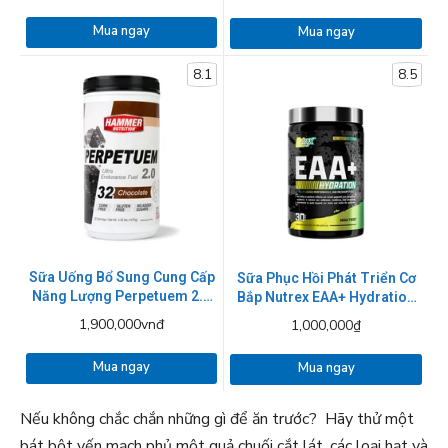
Mua ngay
Mua ngay
8.1
8.5
Sữa Uống Bổ Sung Cung Cấp
Sữa Phục Hồi Phát Triển Cơ
Năng Lượng Perpetuem 2.0
Bắp Nutrex EAA+ Hydration
32 Serving
390g
1,900,000vnđ
1,000,000₫
Mua ngay
Mua ngay
Nếu không chắc chắn những gì để ăn trước? Hãy thử một
bát bột yến mạch phủ một quả chuối cắt lát, các loại hạt và