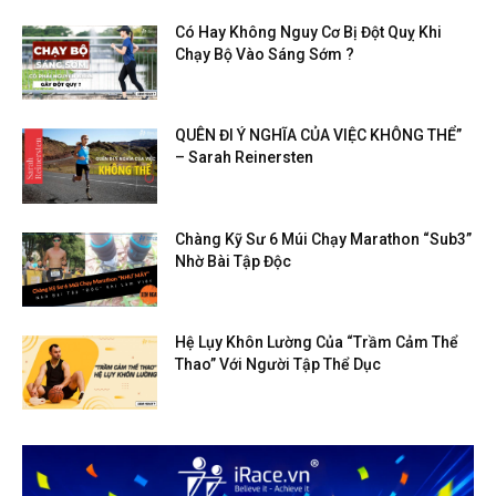
Có Hay Không Nguy Cơ Bị Đột Quỵ Khi
Chạy Bộ Vào Sáng Sớm ?
QUÊN ĐI Ý NGHĨA CỦA VIỆC KHÔNG THỂ”
– Sarah Reinersten
Chàng Kỹ Sư 6 Múi Chạy Marathon “Sub3”
Nhờ Bài Tập Độc
Hệ Lụy Khôn Lường Của “Trầm Cảm Thể
Thao” Với Người Tập Thể Dục