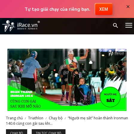
×
Tự tạo giải chạy của riêng bạn.
XEM
Trang chủ
Triathlon
Chạy bộ
“Người mẹ sắt” hoàn thành Ironman
140.6 cùng con gái sau khi...
CHẠY BỘ
TIN TỨC CHẠY BỘ