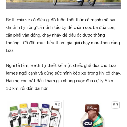
Beth chia sẻ có điều gì đó luôn thôi thúc cô mạnh mẽ sau
khi tỉnh lại, rằng”cần tỉnh táo lại để chăm sóc ba đứa con,
cần phải vận động, chạy nhảy để đầu óc được thông
thoáng”. Cô đặt mục tiêu tham gia giải chạy marathon cùng
Liza.
Nghĩ là làm, Beth tự thiết kế một chiếc ghế đua cho Liza
James ngồi cạnh và dùng sức mình kéo xe trong khi cô chạy.
Hai mẹ con bắt đầu tham gia những cuộc đua cự ly 5 km,
10 km, rồi dần dài hơn.
8.0
8.3