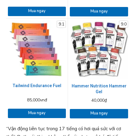
Mua ngay
Mua ngay
9.1
9.0
Tailwind Endurance Fuel
Hammer Nutrition Hammer
Gel
85,000vnđ
40,000₫
Mua ngay
Mua ngay
“Vận động liên tục trong 17 tiếng có hơi quá sức với cơ