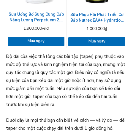
Sữa Uống Bổ Sung Cung Cấp
Sữa Phục Hồi Phát Triển Cơ
Năng Lượng Perpetuem 2.0
Bắp Nutrex EAA+ Hydration
32 Serving
390g
1,900,000vnđ
1,000,000₫
Mua ngay
Mua ngay
Độ dài của việc thả lỏng các bài tập (taper) phụ thuộc vào
mức độ thể lực và kinh nghiệm hiện tại của bạn, nhưng một
quy tắc chung là quy tắc một giờ. Điều này có nghĩa là nếu
sự kiện của bạn kéo dài một giờ hoặc ít hơn, hãy sử dụng
mức giảm dần một tuần. Nếu sự kiện của bạn sẽ kéo dài
hơn một giờ, taper của bạn có thể kéo dài đến hai tuần
trước khi sự kiện diễn ra.
Dưới đây là mọi thứ bạn cần biết về cách — và lý do — để
taper cho một cuộc chạy dài trên dưới 1 giờ đồng hồ.