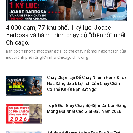
4.000 dặm, 77 khu phố, 1 kỷ lục: Joabe
Barbosa và hành trình chạy bộ “điên rồ” nhất
Chicago.
Bạn có tin không, một chàng trai có thể chạy hết mọi ngóc ngách của
một thành phố rộng lớn như Chicago chỉ trong...
Chạy Chậm Lại Để Chạy Nhanh Hơn? Khoa
Học Đằng Sau 6 Lợi Ích Của Chạy Chậm
Có Thể Khiến Bạn Bất Ngờ
Top 8 Đôi Giày Chạy Bộ Đệm Carbon Đáng
Mong Đợi Nhất Cho Giải Đấu Năm 2026
Adidas Adizero Adios Pro Evo 3 – Trải