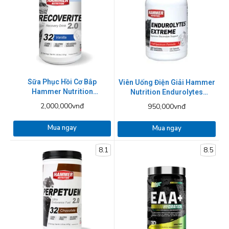
Sữa Phục Hồi Cơ Bắp
Viên Uống Điện Giải Hammer
Hammer Nutrition
Nutrition Endurolytes
Recoverite Hộp 1600g - 4
Extreme 120 viên
2,000,000vnđ
950,000vnđ
mùi
Mua ngay
Mua ngay
8.1
8.5