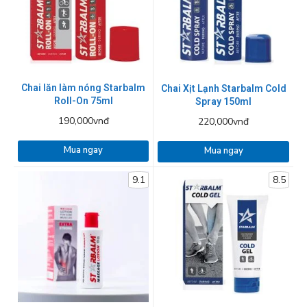
Chai lăn làm nóng Starbalm
Chai Xịt Lạnh Starbalm Cold
Roll-On 75ml
Spray 150ml
190,000vnđ
220,000vnđ
Mua ngay
Mua ngay
9.1
8.5