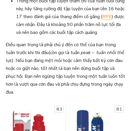
Trong một buổi tập luyện chăm chỉ của tuần cuối cùng
này, hãy tăng cường độ tập luyện của bạn lên 16 hoặc
17 theo đánh giá của thang điểm cố gắng (
RPE
) được
cảm nhận. Đây là khoảng 90 phần trăm nỗ lực tối đa
và nên bao gồm các buổi tập cách quãng.
Điều quan trọng là phải chú ý đến cơ thể của bạn trong
tuần trước khi thi đấu(còn gọi là tuần
peak – tuần nhồi thể
lực
). Nếu bạn đang mệt mỏi hoặc cảm thấy bất kỳ cơn đau
hoặc co giật nào, tốt nhất là bạn nên dừng buổi tập và
phục hồi. Bạn nên ngừng tập luyện trong một tuần luôn tốt
hơn là vượt qua cơn đau và phải chịu đựng trong ngày chạy
đua.
8.3
8.1