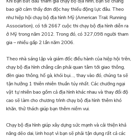
Khi bạn bắt đầu tham gia chạy bộ địa hình, bạn sẽ chẳng
bao giờ cảm thấy đơn độc hay thiếu động lực đâu. Theo
như hiệp hội chạy bộ địa hình Mỹ (American Trail Running
Association), có tới 2667 cuộc thi chạy bộ địa hình diễn ra
ở Mỹ trong năm 2012. Trong đó, có 327,098 người tham
gia – nhiều gấp 2 lần năm 2006.
Theo nhà sáng lập và giám đốc điều hành của hiệp hội trên,
chạy bộ địa hình chẳng cần phải quan tâm tới giao thông,
đèn giao thông, hố gà, khói bụi…, thay vào đó, chúng ta sẽ
tận hưởng 1 thiên nhiên thuần túy nhất. Các chướng ngại
vật tự nhiên bao gồm cả địa hình khác nhau và thay đổi độ
cao sẽ làm cho chương trình chạy bộ địa hình thêm khó
khăn, thử thách giúp bạn thêm niềm vui.
Chạy bộ địa hình giúp xây dựng sức mạnh và cải thiện khả
năng dẻo dai, linh hoạt vì bạn sẽ phải tận dụng rất cả các