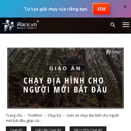
×
Tự tạo giải chạy của riêng bạn.
XEM
Trang chủ
Triathlon
Chạy bộ
Giáo án chạy địa hình cho người
mới bắt đầu giúp cải...
CHẠY BỘ
GIÁO ÁN CHẠY BỘ
TẬP LUYỆN CHẠY BỘ