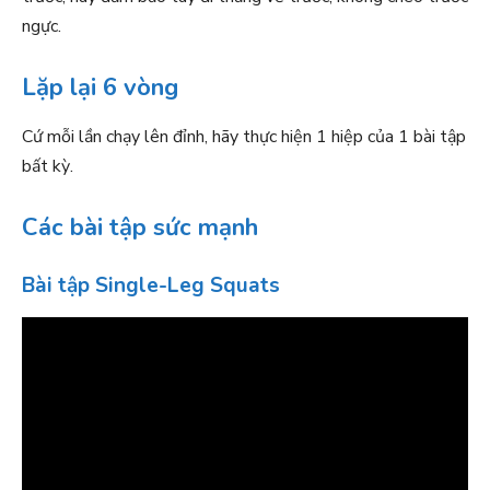
ngực.
Lặp lại 6 vòng
Cứ mỗi lần chạy lên đỉnh, hãy thực hiện 1 hiệp của 1 bài tập
bất kỳ.
Các bài tập sức mạnh
Bài tập Single-Leg Squats