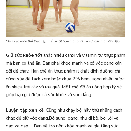
Chơi các môn thể thao tập thể sẽ tốt hơn một chút so với các môn độc lập
Giữ sức khỏe tốt.
thật nhiều canxi và vitamin từ thực phẩm
mà bạn có thể ăn. Bạn phải khỏe mạnh và có vóc dáng cân
đối để chạy. Hạn chế ăn thực phẩm ít chất dinh dưỡng; chỉ
dùng sữa đã tách kem hoặc chứa 2% kem; uống nhiều nước;
ăn nhiều trái cây và rau quả. Một chế độ ăn uống hợp lý sẽ
giúp bạn giữ được cả sức khỏe và vóc dáng.
Luyện tập xen kẽ.
Cũng như chạy bộ, hãy thử những cách
khác để giữ vóc dáng.Bổ sung dáng, như đi bộ, bơi lội và
đạp xe đạp…. Bạn sẽ trở nên khỏe mạnh và gia tăng sức