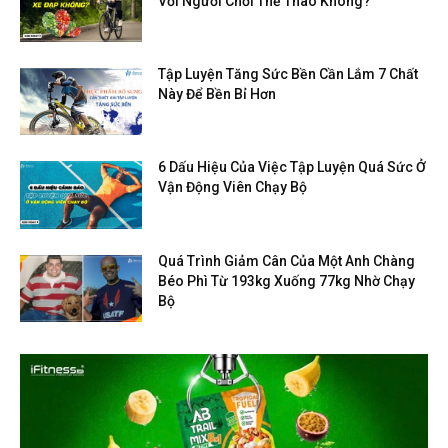
Với Người Chơi Thể Thao Không?
Tập Luyện Tăng Sức Bền Cần Lắm 7 Chất
Này Để Bền Bỉ Hơn
6 Dấu Hiệu Của Việc Tập Luyện Quá Sức Ở
Vận Động Viên Chạy Bộ
Quá Trình Giảm Cân Của Một Anh Chàng
Béo Phì Từ 193kg Xuống 77kg Nhờ Chạy
Bộ