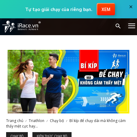
×
Tự tạo giải chạy của riêng bạn.
XEM
Trang chủ
Triathlon
Chạy bộ
Bí kíp để chạy dài mà không cảm
thấy mệt cực hay...
CHẠY BỘ
KIẾN THỨC CHẠY BỘ