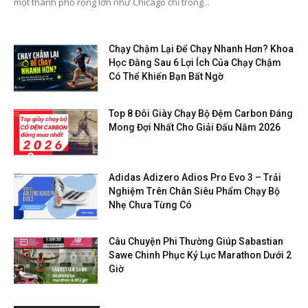
một thành phố rộng lớn như Chicago chỉ trong...
Chạy Chậm Lại Để Chạy Nhanh Hơn? Khoa
Học Đằng Sau 6 Lợi Ích Của Chạy Chậm
Có Thể Khiến Bạn Bất Ngờ
Top 8 Đôi Giày Chạy Bộ Đệm Carbon Đáng
Mong Đợi Nhất Cho Giải Đấu Năm 2026
Adidas Adizero Adios Pro Evo 3 – Trải
Nghiệm Trên Chân Siêu Phẩm Chạy Bộ
Nhẹ Chưa Từng Có
Câu Chuyện Phi Thường Giúp Sabastian
Sawe Chinh Phục Kỷ Lục Marathon Dưới 2
Giờ