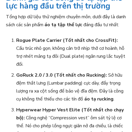
lực hàng đầu trên thị trường
Tổng hợp dữ liệu thử nghiệm chuyên môn, dưới đây là danh
sách các sản phẩm
áo tạ tập thể lực
đáng đầu tư nhất:
Rogue Plate Carrier (Tốt nhất cho CrossFit):
Cấu trúc nhỏ gọn, không cản trở nhịp thở cơ hoành, hỗ
trợ nhét mảng tạ đôi (Dual plate) ngăn rung lắc tuyệt
đối.
GoRuck 2.0 / 3.0 (Tốt nhất cho Rucking):
Sở hữu
đệm thắt lưng (Lumbar padding) cực dày, đẩy trọng
lượng ra xa cột sống để bảo vệ đĩa đệm. Đây là công
cụ không thể thiếu cho các tín đồ
áo tạ rucking
.
Hyperwear Hyper Vest Elite (Tốt nhất cho chạy
bộ):
Công nghệ “Compression vest” ôm sát tỷ lệ cơ
thể. Nó cho phép lồng ngực giãn nở đa chiều, là chiếc