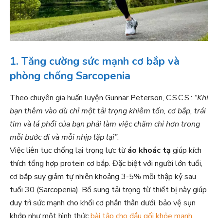
1. Tăng cường sức mạnh cơ bắp và
phòng chống Sarcopenia
Theo chuyên gia huấn luyện Gunnar Peterson, C.S.C.S.:
“Khi
bạn thêm vào dù chỉ một tải trọng khiêm tốn, cơ bắp, trái
tim và lá phổi của bạn phải làm việc chăm chỉ hơn trong
mỗi bước đi và mỗi nhịp lặp lại”
.
Việc liên tục chống lại trọng lực từ
áo khoác tạ
giúp kích
thích tổng hợp protein cơ bắp. Đặc biệt với người lớn tuổi,
cơ bắp suy giảm tự nhiên khoảng 3-5% mỗi thập kỷ sau
tuổi 30 (Sarcopenia). Bổ sung tải trọng từ thiết bị này giúp
duy trì sức mạnh cho khối cơ phần thân dưới, bảo vệ sụn
khớp như một hình thức
bài tập cho đầu gối khỏe mạnh
.