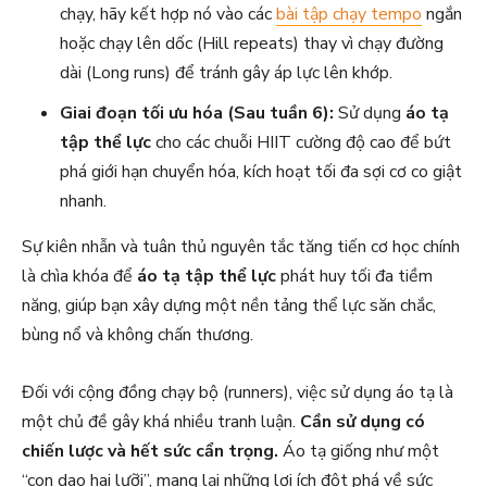
chạy, hãy kết hợp nó vào các
bài tập chạy tempo
ngắn
hoặc chạy lên dốc (Hill repeats) thay vì chạy đường
dài (Long runs) để tránh gây áp lực lên khớp.
Giai đoạn tối ưu hóa (Sau tuần 6):
Sử dụng
áo tạ
tập thể lực
cho các chuỗi HIIT cường độ cao để bứt
phá giới hạn chuyển hóa, kích hoạt tối đa sợi cơ co giật
nhanh.
Sự kiên nhẫn và tuân thủ nguyên tắc tăng tiến cơ học chính
là chìa khóa để
áo tạ tập thể lực
phát huy tối đa tiềm
năng, giúp bạn xây dựng một nền tảng thể lực săn chắc,
bùng nổ và không chấn thương.
Đối với cộng đồng chạy bộ (runners), việc sử dụng áo tạ là
một chủ đề gây khá nhiều tranh luận.
Cần sử dụng có
chiến lược và hết sức cẩn trọng.
Áo tạ giống như một
“con dao hai lưỡi”, mang lại những lợi ích đột phá về sức