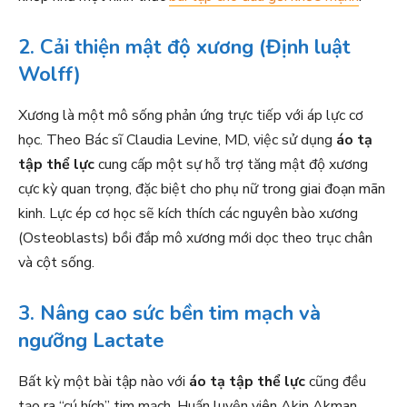
2. Cải thiện mật độ xương (Định luật
Wolff)
Xương là một mô sống phản ứng trực tiếp với áp lực cơ
học. Theo Bác sĩ Claudia Levine, MD, việc sử dụng
áo tạ
tập thể lực
cung cấp một sự hỗ trợ tăng mật độ xương
cực kỳ quan trọng, đặc biệt cho phụ nữ trong giai đoạn mãn
kinh. Lực ép cơ học sẽ kích thích các nguyên bào xương
(Osteoblasts) bồi đắp mô xương mới dọc theo trục chân
và cột sống.
3. Nâng cao sức bền tim mạch và
ngưỡng Lactate
Bất kỳ một bài tập nào với
áo tạ tập thể lực
cũng đều
tạo ra “cú hích” tim mạch. Huấn luyện viên Akin Akman