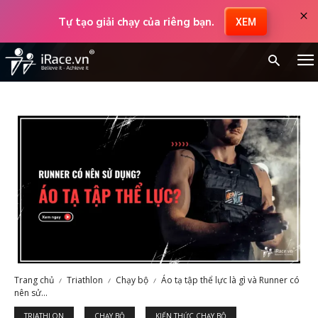
×
Tự tạo giải chạy của riêng bạn.
XEM
Trang chủ
Triathlon
Chạy bộ
Áo tạ tập thể lực là gì và Runner có
nên sử...
TRIATHLON
CHẠY BỘ
KIẾN THỨC CHẠY BỘ