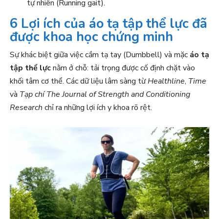
tự nhiên (Running gait).
6 Lợi ích của áo tạ tập thể lực đã
được khoa học chứng minh
Sự khác biệt giữa việc cầm tạ tay (Dumbbell) và mặc
áo tạ
tập thể lực
nằm ở chỗ: tải trọng được cố định chặt vào
khối tâm cơ thể. Các dữ liệu lâm sàng từ
Healthline
,
Time
và
Tạp chí The Journal of Strength and Conditioning
Research
chỉ ra những lợi ích y khoa rõ rệt.