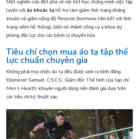
Một nghiên cứu đột phá về nội tiết học chứng minh việc tập
luyện với
áo khoác tạ
hỗ trợ làm giảm tình trạng kháng
Insulin và giảm nồng độ Resistin (hormone liên kết với tình
trạng viêm hệ thống), biến nó thành công cụ y khoa dự
phòng đắc lực cho các bệnh lý chuyển hóa.
Tiêu chí chọn mua áo tạ tập thể
lực chuẩn chuyên gia
Không phải mọi chiếc áo tạ đều được sinh ra bình đẳng.
Ebenezer Samuel, C.S.C.S., Giám đốc Thể hình của tạp chí
Men’s Health
, khuyên người dùng nên đánh giá dựa trên
các tiêu chí kỹ thuật sau