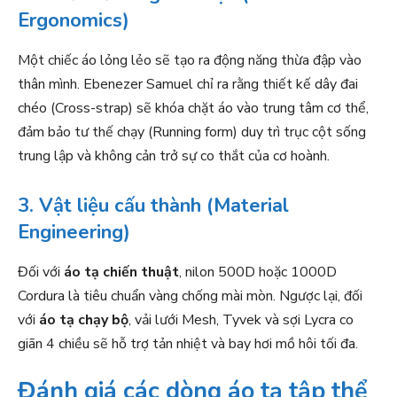
Ergonomics)
Một chiếc áo lỏng lẻo sẽ tạo ra động năng thừa đập vào
thân mình. Ebenezer Samuel chỉ ra rằng thiết kế dây đai
chéo (Cross-strap) sẽ khóa chặt áo vào trung tâm cơ thể,
đảm bảo tư thế chạy (Running form) duy trì trục cột sống
trung lập và không cản trở sự co thắt của cơ hoành.
3. Vật liệu cấu thành (Material
Engineering)
Đối với
áo tạ chiến thuật
, nilon 500D hoặc 1000D
Cordura là tiêu chuẩn vàng chống mài mòn. Ngược lại, đối
với
áo tạ chạy bộ
, vải lưới Mesh, Tyvek và sợi Lycra co
giãn 4 chiều sẽ hỗ trợ tản nhiệt và bay hơi mồ hôi tối đa.
Đánh giá các dòng áo tạ tập thể