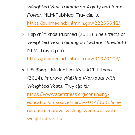
Weighted Vest Training on Agility and Jump
Power
. NLM/PubMed. Truy cập từ:
https://pubmed.ncbi.nlm.nih.gov/22266642/
Tạp chí Y khoa PubMed (2011).
The Effects of
Weighted Vest Training on Lactate Threshold
.
NLM. Truy cập từ:
https://pubmed.ncbi.nlm.nih.gov/31070108/
Hội đồng Thể dục Hoa Kỳ – ACE Fitness
(2014).
Improve Walking Workouts with
Weighted Vests
. Truy cập từ:
https://www.acefitness.org/continuing-
education/prosource/march-2014/3695/ace-
research-improve-walking-workouts-with-
weighted-vests/