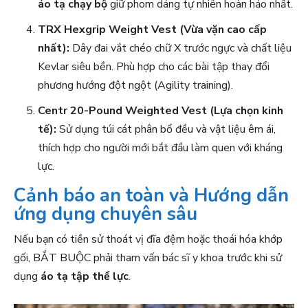
áo tạ chạy bộ
giữ phom dáng tự nhiên hoàn hảo nhất.
TRX Hexgrip Weight Vest (Vừa vặn cao cấp
nhất):
Dây đai vắt chéo chữ X trước ngực và chất liệu
Kevlar siêu bền. Phù hợp cho các bài tập thay đổi
phương hướng đột ngột (Agility training).
Centr 20-Pound Weighted Vest (Lựa chọn kinh
tế):
Sử dụng túi cát phân bổ đều và vật liệu êm ái,
thích hợp cho người mới bắt đầu làm quen với kháng
lực.
Cảnh báo an toàn và Hướng dẫn
ứng dụng chuyên sâu
Nếu bạn có tiền sử thoát vị đĩa đệm hoặc thoái hóa khớp
gối, BẮT BUỘC phải tham vấn bác sĩ y khoa trước khi sử
dụng
áo tạ tập thể lực
.