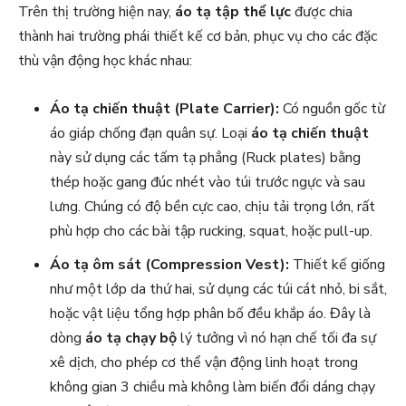
Trên thị trường hiện nay,
áo tạ tập thể lực
được chia
thành hai trường phái thiết kế cơ bản, phục vụ cho các đặc
thù vận động học khác nhau:
Áo tạ chiến thuật (Plate Carrier):
Có nguồn gốc từ
áo giáp chống đạn quân sự. Loại
áo tạ chiến thuật
này sử dụng các tấm tạ phẳng (Ruck plates) bằng
thép hoặc gang đúc nhét vào túi trước ngực và sau
lưng. Chúng có độ bền cực cao, chịu tải trọng lớn, rất
phù hợp cho các bài tập rucking, squat, hoặc pull-up.
Áo tạ ôm sát (Compression Vest):
Thiết kế giống
như một lớp da thứ hai, sử dụng các túi cát nhỏ, bi sắt,
hoặc vật liệu tổng hợp phân bố đều khắp áo. Đây là
dòng
áo tạ chạy bộ
lý tưởng vì nó hạn chế tối đa sự
xê dịch, cho phép cơ thể vận động linh hoạt trong
không gian 3 chiều mà không làm biến đổi dáng chạy