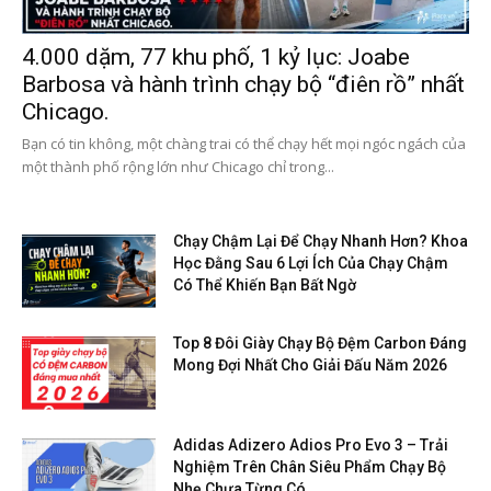
4.000 dặm, 77 khu phố, 1 kỷ lục: Joabe
Barbosa và hành trình chạy bộ “điên rồ” nhất
Chicago.
Bạn có tin không, một chàng trai có thể chạy hết mọi ngóc ngách của
một thành phố rộng lớn như Chicago chỉ trong...
Chạy Chậm Lại Để Chạy Nhanh Hơn? Khoa
Học Đằng Sau 6 Lợi Ích Của Chạy Chậm
Có Thể Khiến Bạn Bất Ngờ
Top 8 Đôi Giày Chạy Bộ Đệm Carbon Đáng
Mong Đợi Nhất Cho Giải Đấu Năm 2026
Adidas Adizero Adios Pro Evo 3 – Trải
Nghiệm Trên Chân Siêu Phẩm Chạy Bộ
Nhẹ Chưa Từng Có