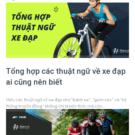
Tổng hợp các thuật ngữ về xe đạp
ai cũng nên biết
Hiểu các thuật ngữ về xe đạp như "bánh xe", "giảm sóc" và "hệ
thống truyền động" không chỉ là kiến thức mà còn...