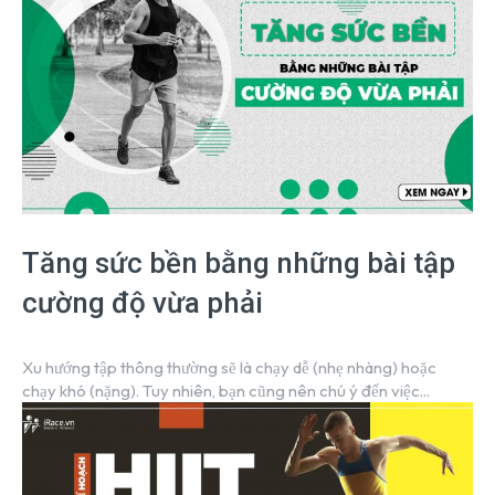
Tăng sức bền bằng những bài tập
cường độ vừa phải
Xu hướng tập thông thường sẽ là chạy dễ (nhẹ nhàng) hoặc
chạy khó (nặng). Tuy nhiên, bạn cũng nên chú ý đến việc...