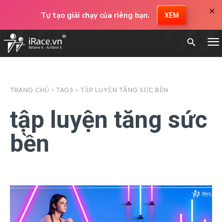
×
Tự tạo giải chạy của riêng bạn.
XEM
TRANG CHỦ
TAGS
TẬP LUYỆN TĂNG SỨC BỀN
tập luyện tăng sức
bền