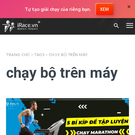
×
Tự tạo giải chạy của riêng bạn.
XEM
TRANG CHỦ
TAGS
CHẠY BỘ TRÊN MÁY
chạy bộ trên máy