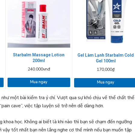
Starbalm Massage Lotion
Gel Làm Lạnh Starbalm Cold
200ml
Gel 100ml
240.000vnđ
170,000₫
Mua ngay
Mua ngay
 như một bài kiểm tra ý chí. Vượt qua sự khó chịu về thể chất thể
“pain cave”, việc tập luyện sẽ trở nên dễ dàng hơn.
g khoa học. Không ai biết là khi nào thì bạn sẽ chạm đến ngưỡng
 vì vậy tốt nhất bạn nên lắng nghe cơ thể mình nếu bạn muốn tập