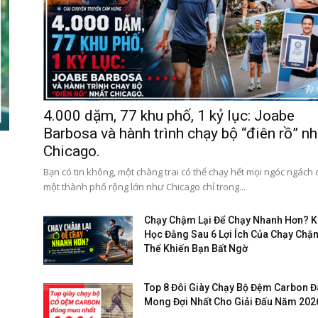
4.000 dặm, 77 khu phố, 1 kỷ lục: Joabe
Barbosa và hành trình chạy bộ “điên rồ” nh
Chicago.
Bạn có tin không, một chàng trai có thể chạy hết mọi ngóc ngách
một thành phố rộng lớn như Chicago chỉ trong...
Chạy Chậm Lại Để Chạy Nhanh Hơn? 
Học Đằng Sau 6 Lợi Ích Của Chạy Chậ
Thể Khiến Bạn Bất Ngờ
Top 8 Đôi Giày Chạy Bộ Đệm Carbon 
Mong Đợi Nhất Cho Giải Đấu Năm 202