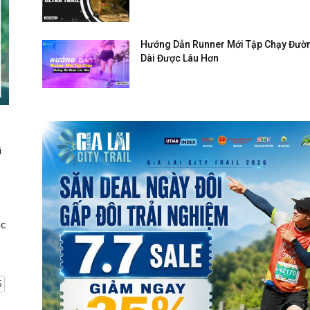
Hướng Dẫn Runner Mới Tập Chạy Đườ
Dài Được Lâu Hơn
ì
úc
5