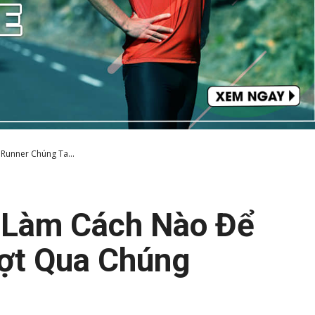
 Runner Chúng Ta...
à Làm Cách Nào Để
ợt Qua Chúng