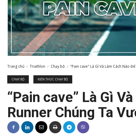
Trang chủ
Triathlon
Chạy bộ
"Pain cave" Là Gì Và Làm Cách Nào Để
CHẠY BỘ
KIẾN THỨC CHẠY BỘ
“Pain cave” Là Gì V
Runner Chúng Ta Vư