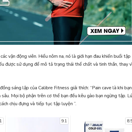
ác vận động viên. Hiểu nôm na, nó là giới hạn đau khiến buổi tập
u được sử dụng để mô tả trạng thái thể chất và tinh thần, thay v
ồng sáng lập của Calibre Fitness giải thích: “Pain cave là khi bạn
n sâu. Mọi bộ phận trên cơ thể bạn đều kêu gào bạn ngừng tập. L
ách chịu đựng và tiếp tục tập luyện ”.
1
9.1
8.