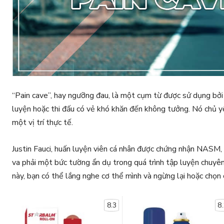
“Pain cave”, hay ngưỡng đau, là một cụm từ được sử dụng bởi c
luyện hoặc thi đấu có vẻ khó khăn đến không tưởng. Nó chủ yế
một vị trí thực tế.
Justin Fauci, huấn luyện viên cá nhân được chứng nhận NASM, đ
va phải một bức tường ẩn dụ trong quá trình tập luyện chuyê
này, bạn có thể lắng nghe cơ thể mình và ngừng lại hoặc chọn c
8.3
8.