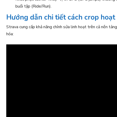
buổi tập (Ride/Run).
Hướng dẫn chi tiết cách crop hoạt
Strava cung cấp khả năng chỉnh sửa linh hoạt trên cả nền tản
hóa: