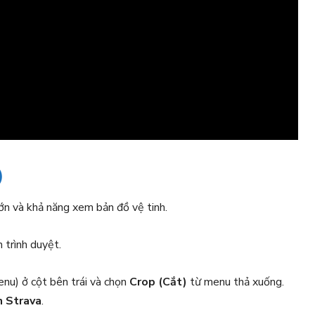
)
ớn và khả năng xem bản đồ vệ tinh.
 trình duyệt.
nu) ở cột bên trái và chọn
Crop (Cắt)
từ menu thả xuống.
n Strava
.