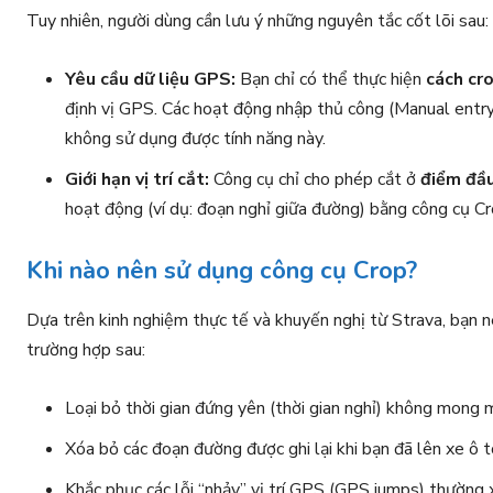
Tuy nhiên, người dùng cần lưu ý những nguyên tắc cốt lõi sau:
Yêu cầu dữ liệu GPS:
Bạn chỉ có thể thực hiện
cách cr
định vị GPS. Các hoạt động nhập thủ công (Manual entry
không sử dụng được tính năng này.
Giới hạn vị trí cắt:
Công cụ chỉ cho phép cắt ở
điểm đầ
hoạt động (ví dụ: đoạn nghỉ giữa đường) bằng công cụ C
Khi nào nên sử dụng công cụ Crop?
Dựa trên kinh nghiệm thực tế và khuyến nghị từ Strava, bạn 
trường hợp sau:
Loại bỏ thời gian đứng yên (thời gian nghỉ) không mong m
Xóa bỏ các đoạn đường được ghi lại khi bạn đã lên xe ô 
Khắc phục các lỗi “nhảy” vị trí GPS (GPS jumps) thường x