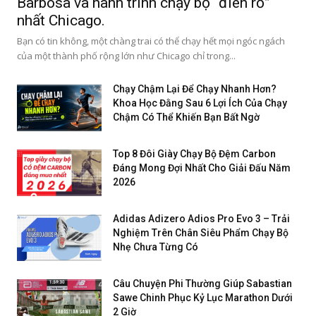
Barbosa và hành trình chạy bộ “điên rồ”
nhất Chicago.
Bạn có tin không, một chàng trai có thể chạy hết mọi ngóc ngách
của một thành phố rộng lớn như Chicago chỉ trong...
Chạy Chậm Lại Để Chạy Nhanh Hơn?
Khoa Học Đằng Sau 6 Lợi Ích Của Chạy
Chậm Có Thể Khiến Bạn Bất Ngờ
Top 8 Đôi Giày Chạy Bộ Đệm Carbon
Đáng Mong Đợi Nhất Cho Giải Đấu Năm
2026
Adidas Adizero Adios Pro Evo 3 – Trải
Nghiệm Trên Chân Siêu Phẩm Chạy Bộ
Nhẹ Chưa Từng Có
Câu Chuyện Phi Thường Giúp Sabastian
Sawe Chinh Phục Kỷ Lục Marathon Dưới
2 Giờ