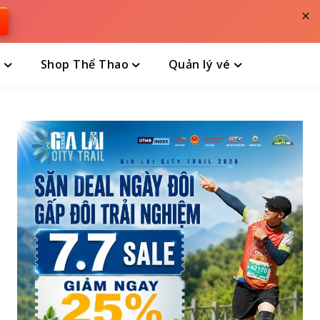
×
n
Shop Thể Thao
Quản lý vé