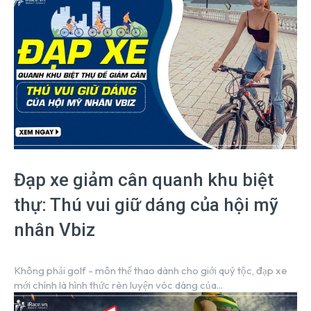
Đạp xe giảm cân quanh khu biệt
thự: Thú vui giữ dáng của hội mỹ
nhân Vbiz
Không phải golf - môn thể thao dành cho giới quý tộc, đạp xe
mới chính là hình thức rèn luyện vóc dáng của...