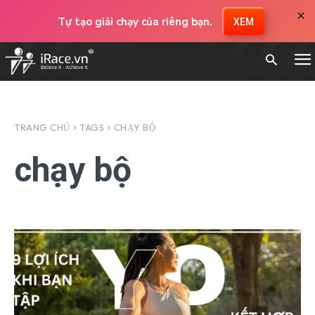
×
Tự tạo giải chạy của riêng bạn.
XEM
TRANG CHỦ
TAGS
CHẠY BỘ
chạy bộ