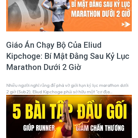
Giáo Án Chạy Bộ Của Eliud
Kipchoge: Bí Mật Đằng Sau Kỷ Lục
Marathon Dưới 2 Giờ
Nhiều người nghĩ rằng để phá vỡ giới hạn kỷ lục marathon dưới
2 giờ (Sub2), Eliud Kipchoge phải sở hữu một "cơ địa...