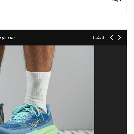
 cực cao
1
của 9