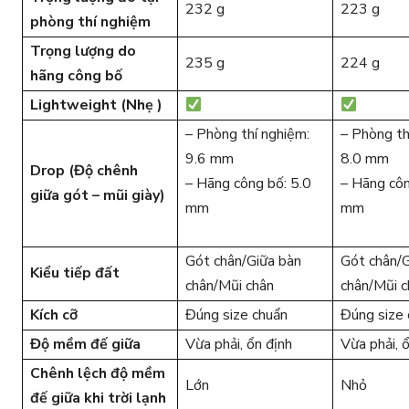
232 g
223 g
phòng thí nghiệm
Trọng lượng do
235 g
224 g
hãng công bố
Lightweight (Nhẹ )
– Phòng thí nghiệm:
– Phòng th
9.6 mm
8.0 mm
Drop (Độ chênh
– Hãng công bố: 5.0
– Hãng côn
giữa gót – mũi giày)
mm
mm
Gót chân/Giữa bàn
Gót chân/G
Kiểu tiếp đất
chân/Mũi chân
chân/Mũi c
Kích cỡ
Đúng size chuẩn
Đúng size 
Độ mềm đế giữa
Vừa phải, ổn định
Vừa phải, 
Chênh lệch độ mềm
Lớn
Nhỏ
đế giữa khi trời lạnh