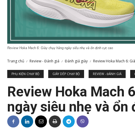
Review Hoka Mach 6: Giày chạy hằng ngày siêu nhẹ và ổn định cực cao
Trang chủ
Review - Đánh giá
Đánh giá giày
Review Hoka Mach 6: Giày
PHỤ KIỆN CHẠY BỘ
GIÀY DÉP CHẠY BỘ
REVIEW - ĐÁNH GIÁ
Review Hoka Mach 6
ngày siêu nhẹ và ổn 