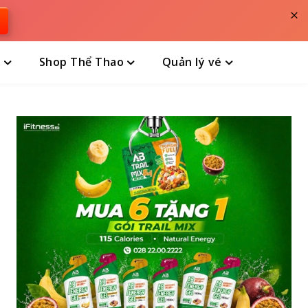
×
n
Shop Thể Thao
Quản lý vé