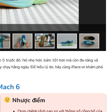
Re
 5 trước đó. Nó nhẹ hơn, bám tốt hơn mà còn đa năng và
ày chạy hằng ngày. Để hiểu lý do, hãy cùng iRace.vn khám phá
Mach 6
Nhược điểm
Drop chênh lệch sao so với thông số công bố của