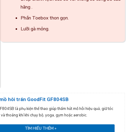
hãng .
Phần Toebox thon gọn.
Lưỡi gà mỏng.
mồ hôi trán GoodFit GF804SB
804SB là phụ kiện thể thao giúp thấm hút mồ hôi hiệu quả, giữ tóc
 và thoáng khí khi chạy bộ, yoga, gym hoặc aerobic.
TÌM HIỂU THÊM »