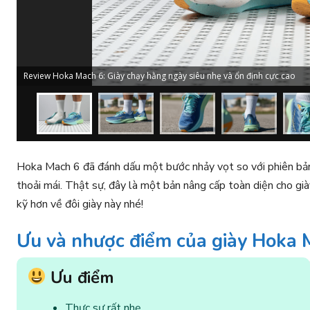
Review Hoka Mach 6: Giày chạy hằng ngày siêu nhẹ và ổn định cực cao
Hoka Mach 6 đã đánh dấu một bước nhảy vọt so với phiên bản
thoải mái. Thật sự, đây là một bản nâng cấp toàn diện cho gi
kỹ hơn về đôi giày này nhé!
Ưu và nhược điểm của giày Hoka 
Ưu điểm
Thực sự rất nhẹ.