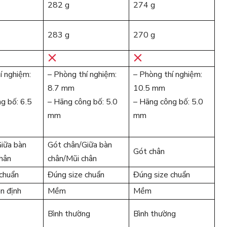
282 g
274 g
283 g
270 g
í nghiệm:
– Phòng thí nghiệm:
– Phòng thí nghiệm:
8.7 mm
10.5 mm
g bố: 6.5
– Hãng công bố: 5.0
– Hãng công bố: 5.0
mm
mm
iữa bàn
Gót chân/Giữa bàn
Gót chân
hân
chân/Mũi chân
chuẩn
Đúng size chuẩn
Đúng size chuẩn
ổn định
Mềm
Mềm
Bình thường
Bình thường