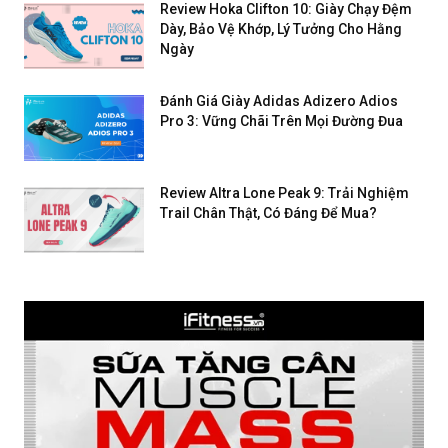
Review Hoka Clifton 10: Giày Chạy Đệm
Dày, Bảo Vệ Khớp, Lý Tưởng Cho Hằng
Ngày
Đánh Giá Giày Adidas Adizero Adios
view Hoka Mach 6: Giày chạy hằng ngày siêu nhẹ và ổn định cực cao
Pro 3: Vững Chãi Trên Mọi Đường Đua
Review Altra Lone Peak 9: Trải Nghiệm
Trail Chân Thật, Có Đáng Để Mua?