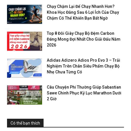
Chạy Chậm Lại Để Chạy Nhanh Hơn?
Khoa Học Đằng Sau 6 Lợi Ích Của Chạy
Chậm Có Thể Khiến Bạn Bất Ngờ
Top 8 Đôi Giày Chạy Bộ Đệm Carbon
Đáng Mong Đợi Nhất Cho Giải Đấu Năm
2026
Adidas Adizero Adios Pro Evo 3 – Trải
Nghiệm Trên Chân Siêu Phẩm Chạy Bộ
Nhẹ Chưa Từng Có
Câu Chuyện Phi Thường Giúp Sabastian
Sawe Chinh Phục Kỷ Lục Marathon Dưới
2 Giờ
Có thể bạn thích