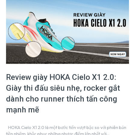
Review giày HOKA Cielo X1 2.0:
Giày thi đấu siêu nhẹ, rocker gắt
dành cho runner thích tấn công
mạnh mẽ
HOKA Cielo X1 2.0 là một bước tiến vượt bậc so với phiên bản
tiền nhiệm, khắc phục những nhược điểm lớn nhất với...