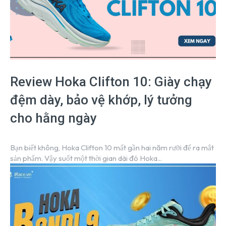
Review Hoka Clifton 10: Giày chạy
đệm dày, bảo vệ khớp, lý tưởng
cho hằng ngày
Bạn biết không, Hoka Clifton 10 mất gần hai năm rưỡi để ra mắt
sản phẩm. Vậy suốt một thời gian dài đó Hoka...