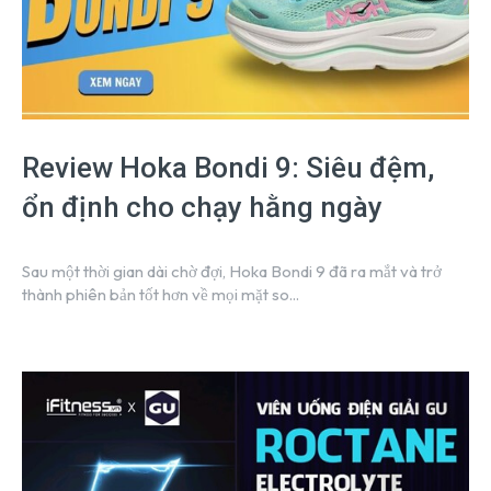
Review Hoka Bondi 9: Siêu đệm,
ổn định cho chạy hằng ngày
Sau một thời gian dài chờ đợi, Hoka Bondi 9 đã ra mắt và trở
thành phiên bản tốt hơn về mọi mặt so...