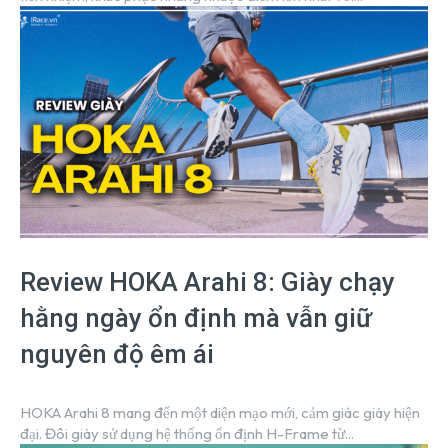
Review HOKA Arahi 8: Giày chạy
hằng ngày ổn định mà vẫn giữ
nguyên độ êm ái
HOKA Arahi 8 mang đến một diện mạo mới, cảm giác giày hiện
đại. Đôi giày sử dụng hệ thống ổn định H-Frame từ...