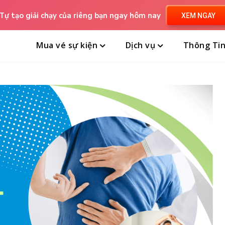
Tự tạo giải chạy của riêng bạn ngay hôm nay
XEM NGAY
Mua vé sự kiện
Dịch vụ
Thông Ti