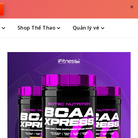
×
n
Shop Thể Thao
Quản lý vé