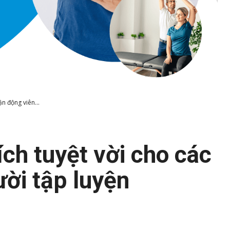
ận động viên...
 ích tuyệt vời cho các
ời tập luyện