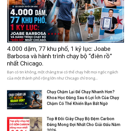
4.000 dặm, 77 khu phố, 1 kỷ lục: Joabe
Barbosa và hành trình chạy bộ “điên rồ”
nhất Chicago.
Bạn có tin không, một chàng trai có thể chạy hết mọi ngóc ngách
của một thành phố rộng lớn như Chicago chỉ trong...
Chạy Chậm Lại Để Chạy Nhanh Hơn?
Khoa Học Đằng Sau 6 Lợi Ích Của Chạy
Chậm Có Thể Khiến Bạn Bất Ngờ
Top 8 Đôi Giày Chạy Bộ Đệm Carbon
Đáng Mong Đợi Nhất Cho Giải Đấu Năm
2026