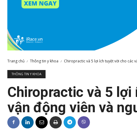
Trang chủ
Thông tin y khoa
Chiropractic và 5 lợi ích tuyệt vời cho các v
THÔNG TIN Y KHOA
Chiropractic và 5 lợi
vận động viên và ngư