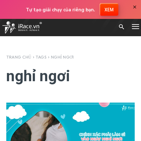
×
Tự tạo giải chạy của riêng bạn.
XEM
TRANG CHỦ
TAGS
NGHỈ NGƠI
nghỉ ngơi