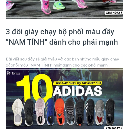
3 đôi giày chạy bộ phối màu đầy
“NAM TÍNH” dành cho phái mạnh
Bài viết sau đây sẽ giới thiệu với các bạn những mẫu giày chạy
bộphối màu “NAM TÍNH” nhất dành cho các phái mạnh...