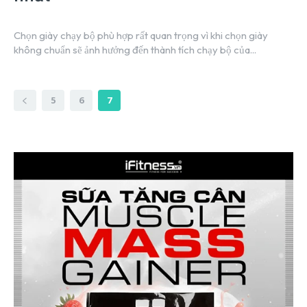
Chọn giày chạy bộ phù hợp rất quan trọng vì khi chọn giày
không chuẩn sẽ ảnh hưởng đến thành tích chạy bộ của...
5
6
7