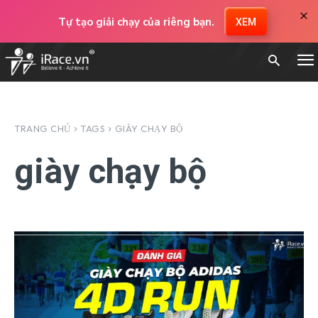
×
Tự tạo giải chạy của riêng bạn.
XEM
TRANG CHỦ
TAGS
GIÀY CHẠY BỘ
giày chạy bộ