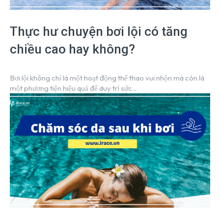
Thực hư chuyện bơi lội có tăng
chiều cao hay không?
Bơi lội không chỉ là một hoạt động thể thao vui nhộn mà còn là
một phương tiện hiệu quả để duy trì sức...