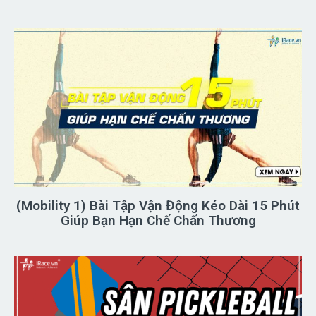
(Mobility 1) Bài Tập Vận Động Kéo Dài 15 Phút
Giúp Bạn Hạn Chế Chấn Thương