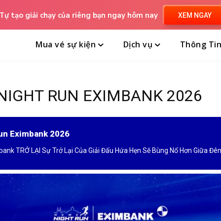
Tự tạo giải chạy của riêng bạn ngay hôm nay
XEM NGAY
Mua vé sự kiện
Dịch vụ
Thông Ti
 NIGHT RUN EXIMBANK 2026
Run Eximbank 2026
Ho Chi Minh City Night Run Eximbank TRỞ LẠI Sự Trở Lại Của Giải Đấu Hứa Hẹn Sẽ Bùn