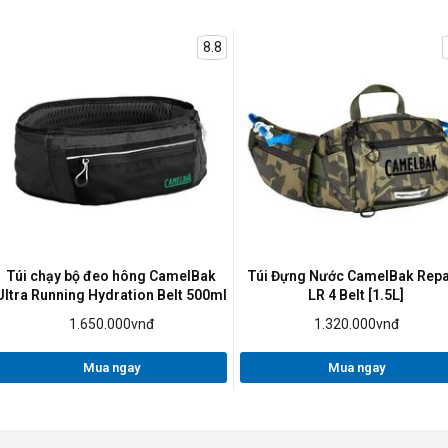
8.8
Túi chạy bộ đeo hông CamelBak
Túi Đựng Nước CamelBak Rep
Ultra Running Hydration Belt 500ml
LR 4 Belt [1.5L]
1.650.000vnđ
1.320.000vnđ
Mua ngay
Mua ngay