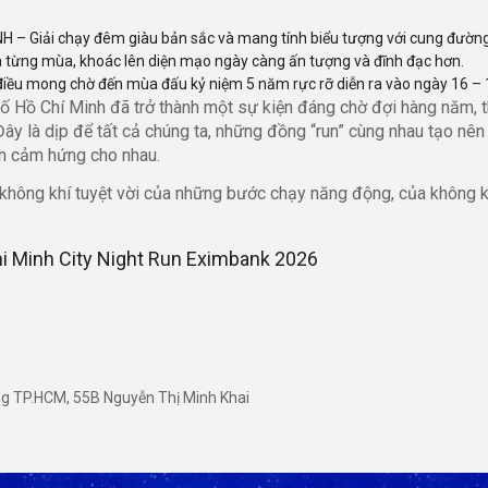
 Giải chạy đêm giàu bản sắc và mang tính biểu tượng với cung đường đ
 từng mùa, khoác lên diện mạo ngày càng ấn tượng và đĩnh đạc hơn.
điều mong chờ đến mùa đấu kỷ niệm 5 năm rực rỡ diễn ra vào ngày 16 –
hố Hồ Chí Minh đã trở thành một sự kiện đáng chờ đợi hàng năm, t
Đây là dịp để tất cả chúng ta, những đồng “run” cùng nhau tạo nê
ền cảm hứng cho nhau.
không khí tuyệt vời của những bước chạy năng động, của không khí
Chi Minh City Night Run Eximbank 2026
ng TP.HCM, 55B Nguyễn Thị Minh Khai