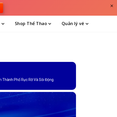
×
n
Shop Thể Thao
Quản lý vé
g Nổ Hơn Giữa Đêm Thành Phố Rực Rỡ Và Sôi Động.