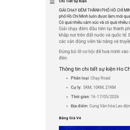
Chi Tiết Sự Kiện
GIẢI CHẠY ĐÊM THÀNH PHỐ HỒ CHÍ MINH –
phố Hồ Chí Minh luôn được làm mới qua
Có quá nhiều cảm xúc và có quá nhiều 
Giải chạy đêm đầu tiên tại thành p
khắp nơi trên đất nước và quốc tế. 
các vận động viên tài năng và truy
Đừng bỏ lỡ cơ hội để hoà mình vào 
đèn.
Thông tin chi tiết sự kiện Ho 
Phân loại
: Chạy Road
Cự ly:
5KM, 10KM, 21KM
Thời gian:
16-17/05/2026
Địa điểm
: Cung Văn hóa Lao độ
Bảng Giá Vé