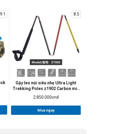
9.1
8.5
ack
Gậy leo núi siêu nhẹ Ultra Light
Trekking Poles z1902 Carbon mix
Aluminum
2.850.000vnđ
Mua ngay