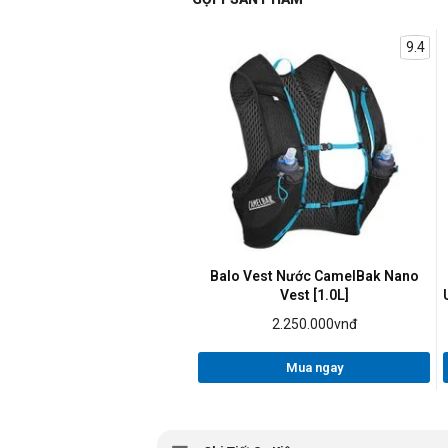
9.4
Balo Vest Nước CamelBak Nano
Vest [1.0L]
2.250.000vnđ
Mua ngay