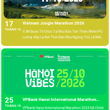
17
Vietnam Jungle Marathon 2026
THÁNG 10
VJM Được Tổ Chức Tại Khu Bảo Tồn Thiên Nhiên Pù
Luông. Đây Là Nơi Thời Gian Như Ngừng Trôi, Là Mái
Nhà Của Các Bản Làng Dân Tộc Thiểu Số, Những Khu
Rừng Già, Những Đỉnh Núi Đá Vôi Chót Vót, Thác Nước
Và Những Cánh Đồng Lúa Dập Dờn Trong Gió.
25
VPBank Hanoi International Marathon
THÁNG 10
2026
VPBank Hanoi International Marathon 2024 Đã Chính