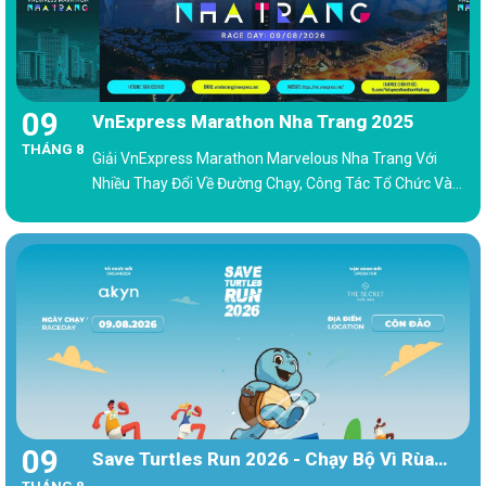
09
VnExpress Marathon Nha Trang 2025
THÁNG 8
Giải VnExpress Marathon Marvelous Nha Trang Với
Nhiều Thay Đổi Về Đường Chạy, Công Tác Tổ Chức Và
Quyền Lợi Của Runner.
09
Save Turtles Run 2026 - Chạy Bộ Vì Rùa