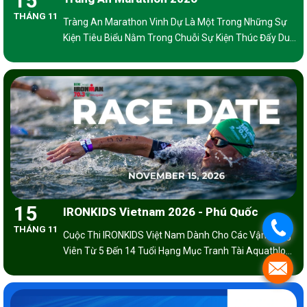
15
THÁNG 11
Tràng An Marathon Vinh Dự Là Một Trong Những Sự
Kiện Tiêu Biểu Nằm Trong Chuỗi Sự Kiện Thúc Đẩy Du
Lịch Của Tỉnh Ninh Bình
15
IRONKIDS Vietnam 2026 - Phú Quốc
.
THÁNG 11
Cuộc Thi IRONKIDS Việt Nam Dành Cho Các Vận Động
Viên Từ 5 Đến 14 Tuổi Hạng Mục Tranh Tài Aquathlon
(bơi Và Chạy) Và Triathlon (bơi, Đạp Và Chạy). Tùy
.
Theo Độ Tuổi Sẽ Có Cự Ly Thi Đấu Tương Ứng.