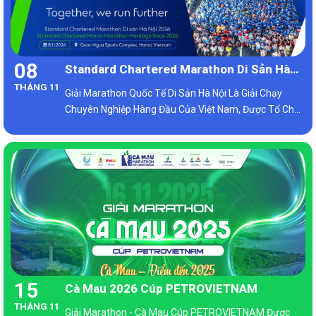
08
Standard Chartered Marathon Di Sản Hà
THÁNG 11
Nội 2026
Giải Marathon Quốc Tế Di Sản Hà Nội Là Giải Chạy
Chuyên Nghiệp Hàng Đầu Của Việt Nam, Được Tổ Chức
Vào Tháng 10 Hàng Năm Tại Hà Nội, Thủ Đô Của Đất
Nước Xinh Đẹp Và Yên Bình Nhất Đông Nam Á.
15
Cà Mau 2026 Cúp PETROVIETNAM
THÁNG 11
Giải Marathon - Cà Mau Cúp PETROVIETNAM Được