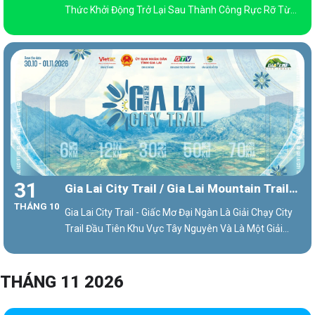
Thức Khởi Động Trở Lại Sau Thành Công Rực Rỡ Từ
Giải Chạy Năm 2023
31
Gia Lai City Trail / Gia Lai Mountain Trail
THÁNG 10
2026
Gia Lai City Trail - Giấc Mơ Đại Ngàn Là Giải Chạy City
Trail Đầu Tiên Khu Vực Tây Nguyên Và Là Một Giải
Chạy Quy Mô Lớn Do UBND Thành Phố Pleiku, Huyện
Chư Păh Tổ Chức
THÁNG 11 2026