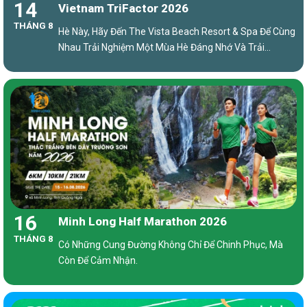
14
Vietnam TriFactor 2026
THÁNG 8
Hè Này, Hãy Đến The Vista Beach Resort & Spa Để Cùng
Nhau Trải Nghiệm Một Mùa Hè Đáng Nhớ Và Trải
Nghiệm Thi Đấu Chuẩn Quốc Tế Tại Vietnam TriFactor.
16
Minh Long Half Marathon 2026
THÁNG 8
Có Những Cung Đường Không Chỉ Để Chinh Phục, Mà
Còn Để Cảm Nhận.