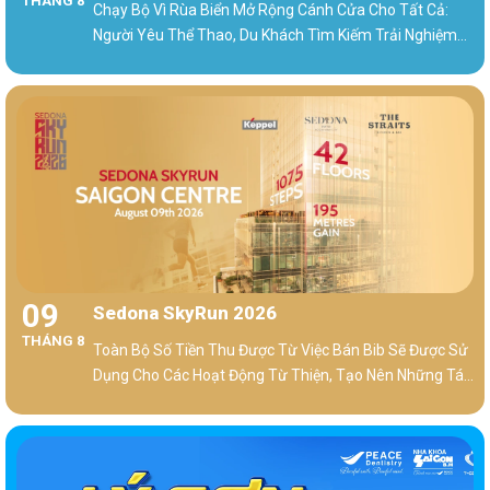
THÁNG 8
Biển
Chạy Bộ Vì Rùa Biển Mở Rộng Cánh Cửa Cho Tất Cả:
Người Yêu Thể Thao, Du Khách Tìm Kiếm Trải Nghiệm
Mới, Nhóm Bạn, Gia Đình Hay Bất Kỳ Ai Muốn Dành Một
Ngày Ý Nghĩa Cho Bản Thân Và Cộng Đồng
09
Sedona SkyRun 2026
THÁNG 8
Toàn Bộ Số Tiền Thu Được Từ Việc Bán Bib Sẽ Được Sử
Dụng Cho Các Hoạt Động Từ Thiện, Tạo Nên Những Tác
Động Tích Cực Cho Cộng Đồng.