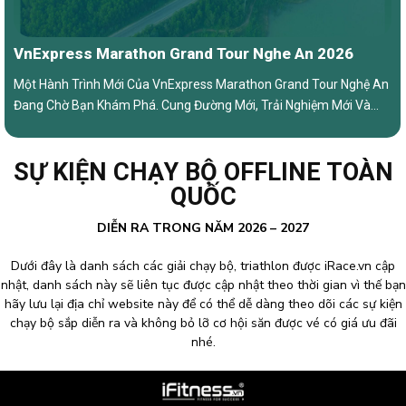
VnExpress Marathon Grand Tour Nghe An 2026
Một Hành Trình Mới Của VnExpress Marathon Grand Tour Nghệ An
Đang Chờ Bạn Khám Phá. Cung Đường Mới, Trải Nghiệm Mới Và
Những Cột Mốc Đáng Nhớ Sẽ Sớm Được Hé Lộ.
SỰ KIỆN CHẠY BỘ OFFLINE TOÀN
QUỐC
DIỄN RA TRONG NĂM 2026 – 2027
Dưới đây là danh sách các giải chạy bộ, triathlon được iRace.vn cập
nhật, danh sách này sẽ liên tục được cập nhật theo thời gian vì thế bạn
hãy lưu lại địa chỉ website này để có thể dễ dàng theo dõi các sự kiện
chạy bộ sắp diễn ra và không bỏ lỡ cơ hội săn được vé có giá ưu đãi
nhé.