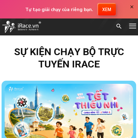
×
Tự tạo giải chạy của riêng bạn.
XEM
SỰ KIỆN CHẠY BỘ TRỰC
TUYẾN IRACE