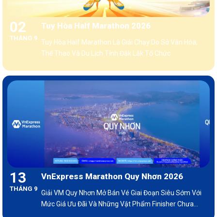
02
Tuy Hòa Half Marathon 2026
THÁNG 9
Tuy Hòa Half Marathon Là Giải Chạy Do Sở Văn Hóa,
Thể Thao Và Du Lịch Tỉnh Đắk Lắk Tổ Chức
13
VnExpress Marathon Quy Nhơn 2026
THÁNG 9
Giải VM Quy Nhơn Mở Bán Vé Giai Đoạn Siêu Sớm Với
Mức Giá Ưu Đãi Và Những Vật Phẩm Finisher Chưa
Từng Có Tại Việt Nam.