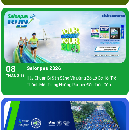
Đường Chạy Và Một Loạt Dịch Vụ Trải Nghiệm, Quảng
Bá Văn Hóa Đặc Sắc Và Cảnh Quan Thiên Nhiên Tuyệt
Vời.
08
Salonpas 2026
THÁNG 11
Hãy Chuẩn Bị Sẵn Sàng Và Đừng Bỏ Lỡ Cơ Hội Trở
Thành Một Trong Những Runner Đầu Tiên Của
Salonpas Run Nhé!