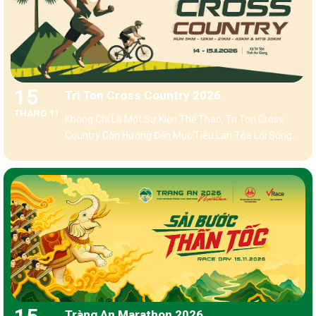
15
Tri Ton Cross Country 2026
THÁNG 11
Không Chỉ Là Một Sự Kiện Thể Thao, Tri Ton Cross
Country Còn Hướng Đến Mục Tiêu Lan Tỏa Lối Sống
Năng Động, Nâng Cao Sức Khỏe Cộng Đồng
Tràng An Marathon 2026