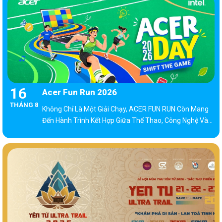
16
Acer Fun Run 2026
THÁNG 8
Không Chỉ Là Một Giải Chạy, ACER FUN RUN Còn Mang
Đến Hành Trình Kết Hợp Giữa Thể Thao, Công Nghệ Và
Những Trải Nghiệm Thương Hiệu Độc Đáo.