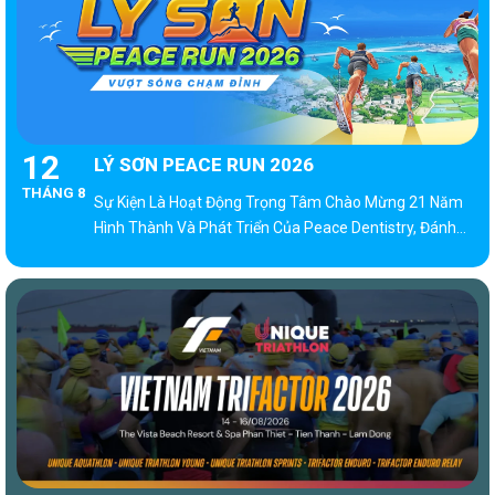
12
LÝ SƠN PEACE RUN 2026
THÁNG 8
Sự Kiện Là Hoạt Động Trọng Tâm Chào Mừng 21 Năm
Hình Thành Và Phát Triển Của Peace Dentistry, Đánh
Dấu Hành Trình Bền Bỉ Của Một Tập Thể Luôn Đề Cao
Sức Khỏe, Ý Chí Và Giá Trị Con Người.