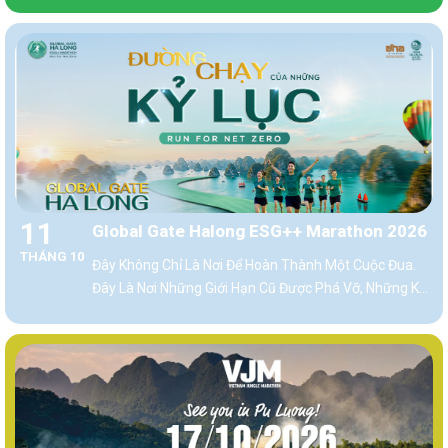
21km Và 42km.
11
Global Gate Halong ESG++ Marathon 2026
THÁNG 10
Đây Không Chỉ Là Nơi Để Hoàn Thành Một Cuộc Đua.
Đây Là Nơi Những Giới Hạn Cũ Được Phá Vỡ, Những Kỷ
Lục Cá Nhân Mới Được Thiết Lập Và Hàng Chục Nghìn
Runner Cùng Tạo Nên Một Ngày Thi Đấu Chưa Từng
Có.