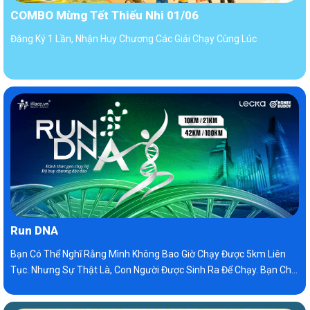
COMBO Mừng Tết Thiếu Nhi 01/06
Đăng Ký 1 Lần, Nhận Huy Chương Các Giải Chạy Cùng Lúc
Run DNA
Bạn Có Thể Nghĩ Rằng Mình Không Bao Giờ Chạy Được 5km Liên
Tục. Nhưng Sự Thật Là, Con Người Được Sinh Ra Để Chạy. Bạn Chỉ
Cần Luyện Tập Một Chút Để Đánh Thức Bản Năng Của Mình Mà
Thôi.