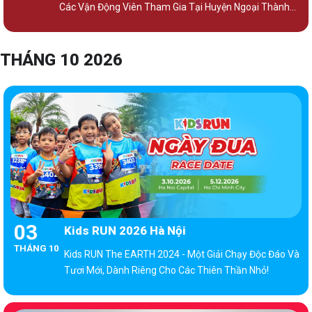
Các Vận Động Viên Tham Gia Tại Huyện Ngoại Thành
Ven Biển, Nằm Về Phía Đông Nam Thành Phố Hồ Chí
Minh.
THÁNG 10 2026
03
Kids RUN 2026 Hà Nội
THÁNG 10
Kids RUN The EARTH 2024 - Một Giải Chạy Độc Đáo Và
Tươi Mới, Dành Riêng Cho Các Thiên Thần Nhỏ!