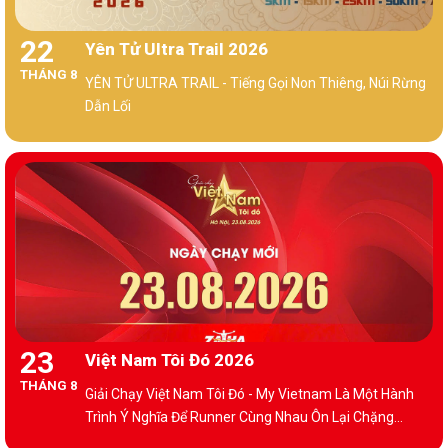
22
Yên Tử Ultra Trail 2026
THÁNG 8
YÊN TỬ ULTRA TRAIL - Tiếng Gọi Non Thiêng, Núi Rừng
Dẫn Lối
23
Việt Nam Tôi Đó 2026
THÁNG 8
Giải Chạy Việt Nam Tôi Đó - My Vietnam Là Một Hành
Trình Ý Nghĩa Để Runner Cùng Nhau Ôn Lại Chặng
Đường 80 Năm Xây Dựng Và Phát Triển Đất Nước.