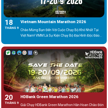
18
Vietnam Mountain Marathon 2026
THÁNG 9
Chào Mừng Bạn Đến Với Cuộc Chạy Bộ Khó Nhất Tại
Việt Nam! VMM Là Sự Kiện Chạy Bộ Địa Hình Độc Đáo
Với Các Cự Ly 10K, 15K, 21K, 42K, 70K, 100K – Tại Vùng
Rừng Núi Hùng Vĩ Phía Bắc Việt Nam.
20
HDBank Green Marathon 2026
THÁNG 9
Giải Chạy HDBank Green Marathon Hân Hoan Chào Đón