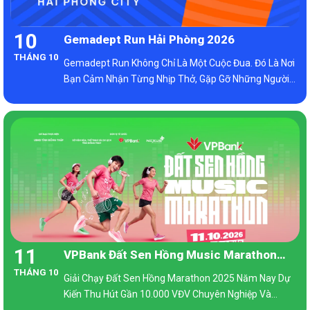
10
Gemadept Run Hải Phòng 2026
THÁNG 10
Gemadept Run Không Chỉ Là Một Cuộc Đua. Đó Là Nơi
Bạn Cảm Nhận Từng Nhịp Thở, Gặp Gỡ Những Người
Đồng Hành Và Khám Phá Phiên Bản Mạnh Mẽ Hơn Của
Chính Mình. Dù Chọn 5K Để Bắt Đầu Hay 10K Để Bứt
Phá, Mỗi Bước Chân Đều Xứng Đáng Được Ghi Nhận.
11
VPBank Đất Sen Hồng Music Marathon
THÁNG 10
2026
Giải Chạy Đất Sen Hồng Marathon 2025 Năm Nay Dự
Kiến Thu Hút Gần 10.000 VĐV Chuyên Nghiệp Và
Phong Trào Tham Gia 4 Cự Ly Thi Đấu: 5km, 10km,