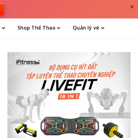
×
n
Shop Thể Thao
Quản lý vé