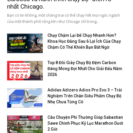
nhất Chicago.
Bạn có tin không, một chàng trai có thể chạy hết mọi ngóc ngách
của một thành phố rộng lớn như Chicago chỉ trong...
Chạy Chậm Lại Để Chạy Nhanh Hơn?
Khoa Học Đằng Sau 6 Lợi Ích Của Chạy
Chậm Có Thể Khiến Bạn Bất Ngờ
Top 8 Đôi Giày Chạy Bộ Đệm Carbon
Đáng Mong Đợi Nhất Cho Giải Đấu Năm
2026
Adidas Adizero Adios Pro Evo 3 – Trải
Nghiệm Trên Chân Siêu Phẩm Chạy Bộ
Nhẹ Chưa Từng Có
Câu Chuyện Phi Thường Giúp Sabastian
Sawe Chinh Phục Kỷ Lục Marathon Dưới
2 Giờ