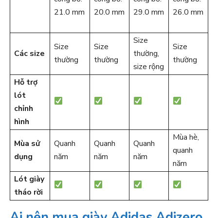
21.0 mm
20.0 mm
29.0 mm
26.0 mm
Size
Size
Size
Size
Các size
thường,
thường
thường
thường
size rộng
Hỗ trợ
lót
chỉnh
hình
Mùa hè,
Mùa sử
Quanh
Quanh
Quanh
quanh
dụng
năm
năm
năm
năm
Lót giày
tháo rời
Ai nên mua giày Adidas Adizero