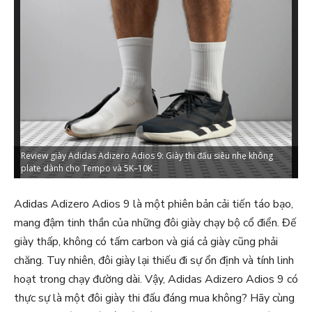
Review giày Adidas Adizero Adios 9: Giày thi đấu siêu nhẹ không
R
plate dành cho Tempo và 5K–10K
p
Adidas Adizero Adios 9 là một phiên bản cải tiến táo bạo,
mang đậm tinh thần của những đôi giày chạy bộ cổ điển. Đế
giày thấp, không có tấm carbon và giá cả giày cũng phải
chăng. Tuy nhiên, đôi giày lại thiếu đi sự ổn định và tính linh
hoạt trong chạy đường dài. Vậy, Adidas Adizero Adios 9 có
thực sự là một đôi giày thi đấu đáng mua không? Hãy cùng