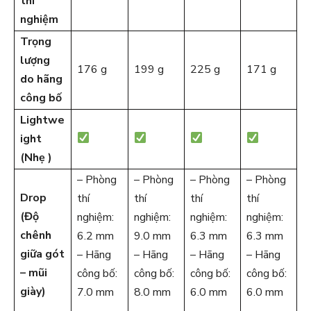
thí
nghiệm
Trọng
lượng
176 g
199 g
225 g
171 g
do hãng
công bố
Lightwe
ight
(Nhẹ )
– Phòng
– Phòng
– Phòng
– Phòng
Drop
thí
thí
thí
thí
(Độ
nghiệm:
nghiệm:
nghiệm:
nghiệm:
chênh
6.2 mm
9.0 mm
6.3 mm
6.3 mm
giữa gót
– Hãng
– Hãng
– Hãng
– Hãng
– mũi
công bố:
công bố:
công bố:
công bố:
giày)
7.0 mm
8.0 mm
6.0 mm
6.0 mm