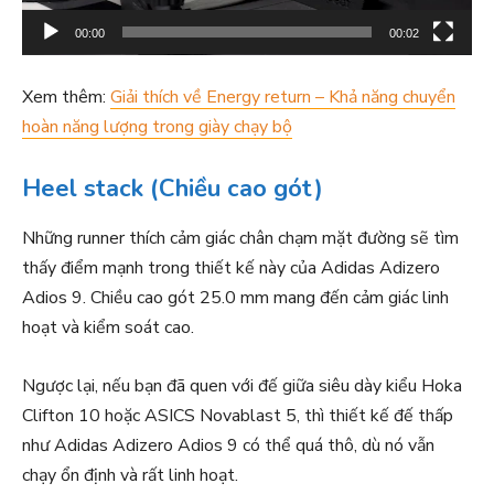
ơ
00:00
00:02
i
V
Xem thêm:
Giải thích về Energy return – Khả năng chuyển
i
hoàn năng lượng trong giày chạy bộ
d
e
Heel stack (Chiều cao gót)
o
Những runner thích cảm giác chân chạm mặt đường sẽ tìm
thấy điểm mạnh trong thiết kế này của Adidas Adizero
Adios 9. Chiều cao gót 25.0 mm mang đến cảm giác linh
hoạt và kiểm soát cao.
Ngược lại, nếu bạn đã quen với đế giữa siêu dày kiểu Hoka
Clifton 10 hoặc ASICS Novablast 5, thì thiết kế đế thấp
như Adidas Adizero Adios 9 có thể quá thô, dù nó vẫn
chạy ổn định và rất linh hoạt.