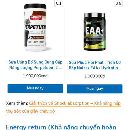
8.1
8.5
Sữa Uống Bổ Sung Cung Cấp
Sữa Phục Hồi Phát Triển Cơ
Năng Lượng Perpetuem 2.0
Bắp Nutrex EAA+ Hydration
32 Serving
390g
1,900,000vnđ
1,000,000₫
Mua ngay
Mua ngay
Xem thêm:
Giải thích về Shock absorption – Khả năng hấp
thụ sốc của giày chạy bộ
Energy return (Khả năng chuyển hoàn