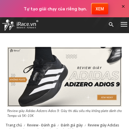
×
Tự tạo giải chạy của riêng bạn.
XEM
Review giày Adidas Adizero Adios 9: Giày thi đấu siêu nhẹ không plate dành cho
Tempo và 5K–10K
Trang chủ
Review - Đánh giá
Đánh giá giày
Review giày Adidas