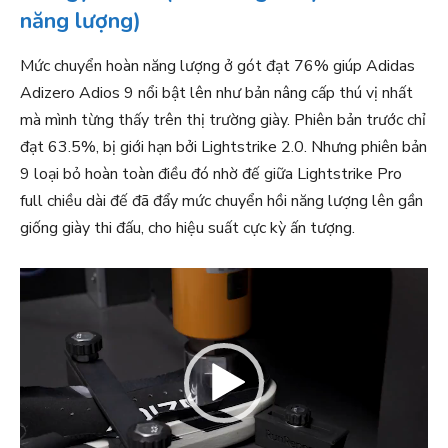
năng lượng)
Mức chuyển hoàn năng lượng ở gót đạt 76% giúp Adidas
Adizero Adios 9 nổi bật lên như bản nâng cấp thú vị nhất
mà mình từng thấy trên thị trường giày. Phiên bản trước chỉ
đạt 63.5%, bị giới hạn bởi Lightstrike 2.0. Nhưng phiên bản
9 loại bỏ hoàn toàn điều đó nhờ đế giữa Lightstrike Pro
full chiều dài đế đã đẩy mức chuyển hồi năng lượng lên gần
giống giày thi đấu, cho hiệu suất cực kỳ ấn tượng.
T
r
ì
n
h
c
h