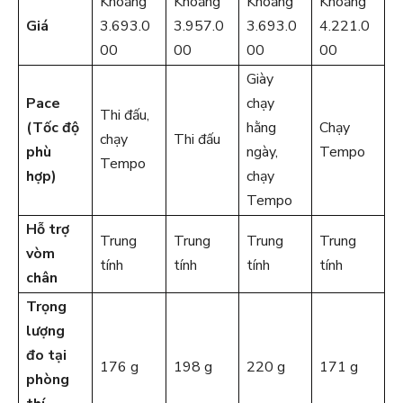
Khoảng
Khoảng
Khoảng
Khoảng
Giá
3.693.0
3.957.0
3.693.0
4.221.0
00
00
00
00
Giày
Pace
chạy
Thi đấu,
(Tốc độ
hằng
Chạy
chạy
Thi đấu
phù
ngày,
Tempo
Tempo
hợp)
chạy
Tempo
Hỗ trợ
Trung
Trung
Trung
Trung
vòm
tính
tính
tính
tính
chân
Trọng
lượng
đo tại
176 g
198 g
220 g
171 g
phòng