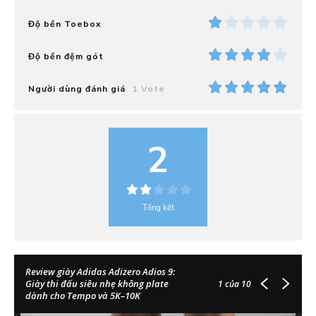
Độ bền Toebox
Độ bền đệm gót
Người dùng đánh giá
1 Vote
2
Tổng kết
Review giày Adidas Adizero Adios 9:
Giày thi đấu siêu nhẹ không plate
1
của 10
dành cho Tempo và 5K–10K