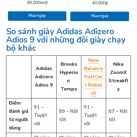
85,000vnđ
40,000₫
Mua ngay
Mua ngay
So sánh giày Adidas Adizero
Adios 9 với những đôi giày chạy
bộ khác
New
Brooks
Nike
Adidas
Balance
Hyperio
ZoomX
Adizero
FuelCel
n
Streakfl
Adios 9
l Rebel
Tempo
y
v5
Điểm
91 –
91 –
đánh giá
89 – Rất
87 – Rất
Tuyệt
Tuyệt
từ người
tốt
tốt
vời
vời
dùng