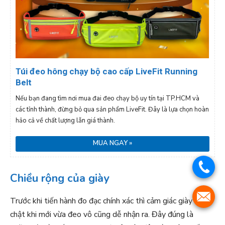
Túi đeo hông chạy bộ cao cấp LiveFit Running
Belt
Nếu bạn đang tìm nơi mua đai đeo chạy bộ uy tín tại TP.HCM và
các tỉnh thành, đừng bỏ qua sản phẩm LiveFit. Đây là lựa chọn hoàn
hảo cả về chất lượng lẫn giá thành.
MUA NGAY »
.
Chiều rộng của giày
.
Trước khi tiến hành đo đạc chính xác thì cảm giác giày khá
chật khi mới vừa đeo vô cũng dễ nhận ra. Đây đúng là