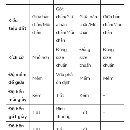
Gót
Giữa bàn
chân/Giữ
Giữa bàn
Giữa bàn
Kiểu
chân/Mũi
a bàn
chân/Mũi
chân/Mũi
tiếp đất
chân
chân/Mũi
chân
chân
chân
Đúng
Đúng
Đúng
Kích cỡ
Nhỏ hơn
size
size
size
chuẩn
chuẩn
chuẩn
Độ mềm
Vừa phải,
Mềm
Mềm
Mềm
đế giữa
ổn định
Độ bền
Kém
Tốt
Kém
–
mũi giày
Độ bền
Bình
Tốt
Tốt
–
gót giày
thường
Độ bền
Tốt
Tốt
Tốt
–