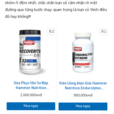
nhóm ít đệm nhất, chắc chắn bạn sẽ cảm nhận rõ mặt
đường qua từng bước chạy, quan trọng là bạn có thích điều
đó hay không!!!
8.2
9.1
Sữa Phục Hồi Cơ Bắp
Viên Uống Điện Giải Hammer
Hammer Nutrition
Nutrition Endurolytes
Recoverite Hộp 1600g - 4
Extreme 120 viên
2,000,000vnđ
950,000vnđ
mùi
Mua ngay
Mua ngay