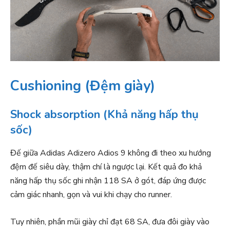
Cushioning (Đệm giày)
Shock absorption (Khả năng hấp thụ
sốc)
Đế giữa Adidas Adizero Adios 9 không đi theo xu hướng
đệm đế siêu dày, thậm chí là ngược lại. Kết quả đo khả
năng hấp thụ sốc ghi nhận 118 SA ở gót, đáp ứng được
cảm giác nhanh, gọn và vui khi chạy cho runner.
Tuy nhiên, phần mũi giày chỉ đạt 68 SA, đưa đôi giày vào